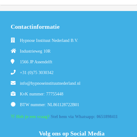
Contactinformatie
Hypnose Instituut Nederland B.V.
Industrieweg 10R
1566 JP
Assendelft
+31 (0)75 3030342
info@hypnoseinstituutnederland.nl
KvK nummer: 77755448
BTW nummer: NL861128722B01
👋
Heb je een vraag?
Stel hem via Whatsapp: 0651898411
Volg ons op Social Media