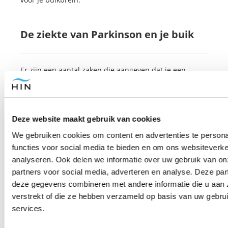
De ziekte van Parkinson en je buik
Er zijn een aantal zaken die aangeven dat je een
grotere kans hebt op de ontwikkeling van Parkinson
namelijk depressie en constipatie. In ieder geval 1 van
deze 2 heeft duidelijk te maken met een buikbrein die
Deze website maakt gebruik van cookies
de boel niet meer goed verder “duwt”. Dit kan zelfs al
meer dan 10 jaar voordat je de diagnose van
We gebruiken cookies om content en advertenties te persona
Parkinson krijgt aan de gang zijn.
functies voor social media te bieden en om ons websiteverke
analyseren. Ook delen we informatie over uw gebruik van on
Nieuw bewijs geeft zelfs aan dat bepaalde signalen
partners voor social media, adverteren en analyse. Deze pa
van het buikbrein naar de nervus vagus en het
deze gegevens combineren met andere informatie die u aan 
algehele zenuwstelsel een indicatie zijn van Parkinson
verstrekt of die ze hebben verzameld op basis van uw gebru
en dat juist de signalen van het buikbrein veranderd
services.
kunnen worden door omgevingsfactoren, zoals de