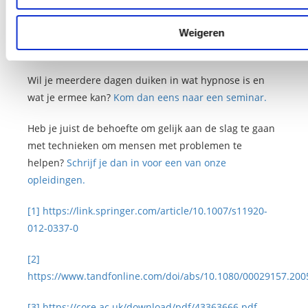
ervaart.
Wil je meer weten over hoe hypnose werkt? Kom dan
Weigeren
eens naar de
online masterclass over hypnose.
Wil je meerdere dagen duiken in wat hypnose is en
wat je ermee kan?
Kom dan eens naar een seminar.
Heb je juist de behoefte om gelijk aan de slag te gaan
met technieken om mensen met problemen te
helpen?
Schrijf je dan in voor een van onze
opleidingen.
[1]
https://link.springer.com/article/10.1007/s11920-
012-0337-0
[2]
https://www.tandfonline.com/doi/abs/10.1080/00029157.20
[3]
https://core.ac.uk/download/pdf/43363666.pdf