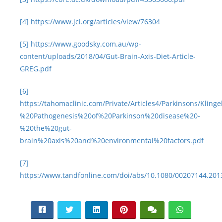
[4]
https://www.jci.org/articles/view/76304
[5]
https://www.goodsky.com.au/wp-
content/uploads/2018/04/Gut-Brain-Axis-Diet-Article-
GREG.pdf
[6]
https://tahomaclinic.com/Private/Articles4/Parkinsons/Klin
%20Pathogenesis%20of%20Parkinson%20disease%20-
%20the%20gut-
brain%20axis%20and%20environmental%20factors.pdf
[7]
https://www.tandfonline.com/doi/abs/10.1080/00207144.201