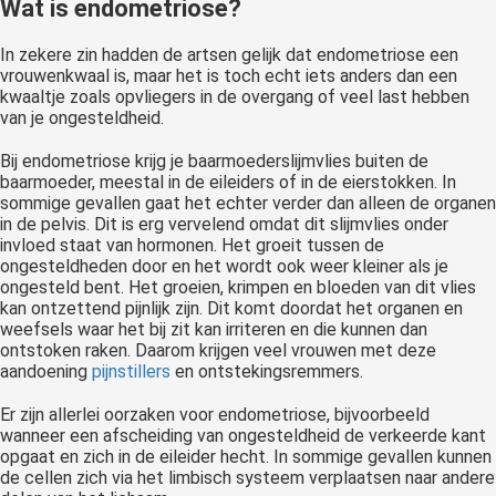
Wat is endometriose?
In zekere zin hadden de artsen gelijk dat endometriose een
vrouwenkwaal is, maar het is toch echt iets anders dan een
kwaaltje zoals opvliegers in de overgang of veel last hebben
van je ongesteldheid.
Bij endometriose krijg je baarmoederslijmvlies buiten de
baarmoeder, meestal in de eileiders of in de eierstokken. In
sommige gevallen gaat het echter verder dan alleen de organen
in de pelvis. Dit is erg vervelend omdat dit slijmvlies onder
invloed staat van hormonen. Het groeit tussen de
ongesteldheden door en het wordt ook weer kleiner als je
ongesteld bent. Het groeien, krimpen en bloeden van dit vlies
kan ontzettend pijnlijk zijn. Dit komt doordat het organen en
weefsels waar het bij zit kan irriteren en die kunnen dan
ontstoken raken. Daarom krijgen veel vrouwen met deze
aandoening
pijnstillers
en ontstekingsremmers.
Er zijn allerlei oorzaken voor endometriose, bijvoorbeeld
wanneer een afscheiding van ongesteldheid de verkeerde kant
opgaat en zich in de eileider hecht. In sommige gevallen kunnen
de cellen zich via het limbisch systeem verplaatsen naar andere