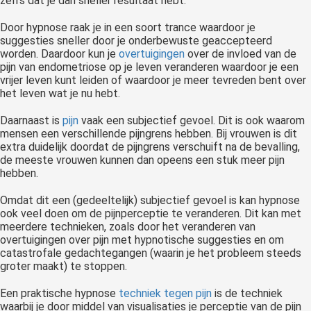
zelfs dat je dan sneller resultaat hebt.
Door hypnose raak je in een soort trance waardoor je
suggesties sneller door je onderbewuste geaccepteerd
worden. Daardoor kun je
overtuigingen
over de invloed van de
pijn van endometriose op je leven veranderen waardoor je een
vrijer leven kunt leiden of waardoor je meer tevreden bent over
het leven wat je nu hebt.
Daarnaast is
pijn
vaak een subjectief gevoel. Dit is ook waarom
mensen een verschillende pijngrens hebben. Bij vrouwen is dit
extra duidelijk doordat de pijngrens verschuift na de bevalling,
de meeste vrouwen kunnen dan opeens een stuk meer pijn
hebben.
Omdat dit een (gedeeltelijk) subjectief gevoel is kan hypnose
ook veel doen om de pijnperceptie te veranderen. Dit kan met
meerdere technieken, zoals door het veranderen van
overtuigingen over pijn met hypnotische suggesties en om
catastrofale gedachtegangen (waarin je het probleem steeds
groter maakt) te stoppen.
Een praktische hypnose
techniek tegen pijn
is de techniek
waarbij je door middel van visualisaties je perceptie van de pijn