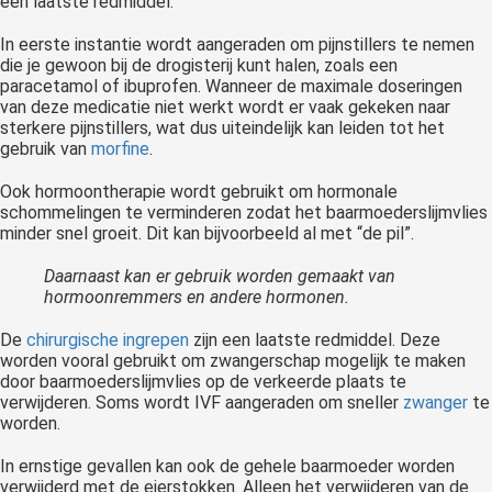
een laatste redmiddel.
In eerste instantie wordt aangeraden om pijnstillers te nemen
die je gewoon bij de drogisterij kunt halen, zoals een
paracetamol of ibuprofen. Wanneer de maximale doseringen
van deze medicatie niet werkt wordt er vaak gekeken naar
sterkere pijnstillers, wat dus uiteindelijk kan leiden tot het
gebruik van
morfine
.
Ook hormoontherapie wordt gebruikt om hormonale
schommelingen te verminderen zodat het baarmoederslijmvlies
minder snel groeit. Dit kan bijvoorbeeld al met “de pil”.
Daarnaast kan er gebruik worden gemaakt van
hormoonremmers en andere hormonen.
De
chirurgische ingrepen
zijn een laatste redmiddel. Deze
worden vooral gebruikt om zwangerschap mogelijk te maken
door baarmoederslijmvlies op de verkeerde plaats te
verwijderen. Soms wordt IVF aangeraden om sneller
zwanger
te
worden.
In ernstige gevallen kan ook de gehele baarmoeder worden
verwijderd met de eierstokken. Alleen het verwijderen van de