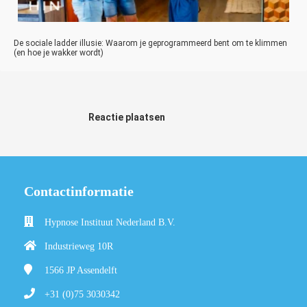
De sociale ladder illusie: Waarom je geprogrammeerd bent om te klimmen
(en hoe je wakker wordt)
Reactie plaatsen
Contactinformatie
Hypnose Instituut Nederland B.V.
Industrieweg 10R
1566 JP
Assendelft
+31 (0)75 3030342