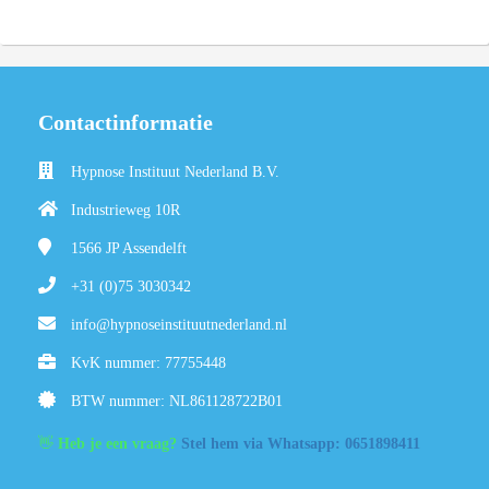
Contactinformatie
Hypnose Instituut Nederland B.V.
Industrieweg 10R
1566 JP
Assendelft
+31 (0)75 3030342
info@hypnoseinstituutnederland.nl
KvK nummer: 77755448
BTW nummer: NL861128722B01
👋
Heb je een vraag?
Stel hem via Whatsapp: 0651898411