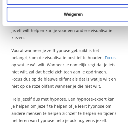
waarmee je danst en voelt je vrolijk.”
Weigeren
Dit is slechts een voorbeeld van een geleide
visualisatie. Afhankelijk van het probleem waarmee jij
jezelf wilt helpen kun je voor een andere visualisatie
kiezen.
Vooral wanneer je zelfhypnose gebruikt is het
belangrijk om de visualisatie positief te houden.
Focus
op wat je wél wilt. Wanneer je namelijk zegt dat je iets
niet wilt, zal dat beeld zich toch aan je opdringen.
Focus dus op de blauwe olifant als dat is wat je wilt en
niet op de roze olifant wanneer je die niet wilt.
Help jezelf dus met hypnose. Een hypnose-expert kan
je helpen om jezelf te helpen of je leert hypnose om
andere mensen te helpen zichzelf te helpen en tijdens
het leren van hypnose help je ook nog eens jezelf.