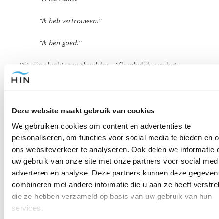
“Ik heb vertrouwen.”
“Ik ben goed.”
Dit zijn slechts voorbeelden. Afhankelijk van het
probleem waarmee jij jezelf wilt helpen kun je andere
suggesties krijgen.
Deze website maakt gebruik van cookies
Daarnaast wordt genoemd dat visualisaties helpen om
jezelf te helpen. Visualisaties kunnen op 2 manieren
We gebruiken cookies om content en advertenties te
worden toegepast. Een visualisatie kan je helpen te
personaliseren, om functies voor social media te bieden en 
ontspannen
of een visualisatie kan je helpen om je
ons websiteverkeer te analyseren. Ook delen we informatie 
voorstellingsvermogen te prikkelen over hoe je iets
uw gebruik van onze site met onze partners voor social medi
kunt doen.
adverteren en analyse. Deze partners kunnen deze gegeven
combineren met andere informatie die u aan ze heeft verstrek
Je wilt bijvoorbeeld niet depressief doen, maar lekker
die ze hebben verzameld op basis van uw gebruik van hun
dansen
op een
feestje
en ervan genieten.
services.