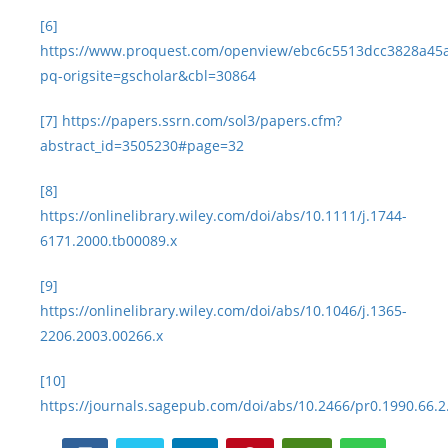
[6]
https://www.proquest.com/openview/ebc6c5513dcc3828a45
pq-origsite=gscholar&cbl=30864
[7]
https://papers.ssrn.com/sol3/papers.cfm?
abstract_id=3505230#page=32
[8]
https://onlinelibrary.wiley.com/doi/abs/10.1111/j.1744-
6171.2000.tb00089.x
[9]
https://onlinelibrary.wiley.com/doi/abs/10.1046/j.1365-
2206.2003.00266.x
[10]
https://journals.sagepub.com/doi/abs/10.2466/pr0.1990.66.2