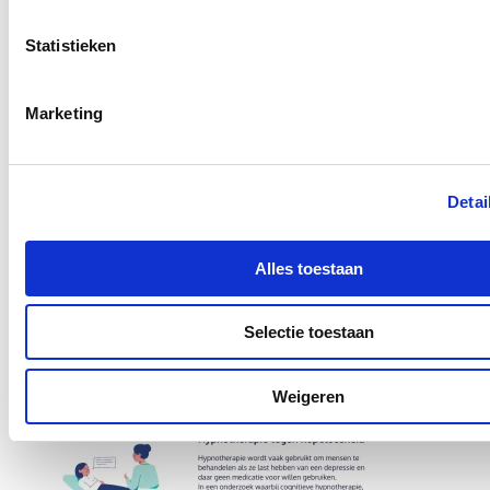
opleidingen.
Statistieken
Pin ook deze handige infographic als
geheugensteuntje:
Marketing
Detai
Alles toestaan
Selectie toestaan
Weigeren