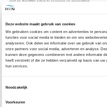
niet op dezelfde zaken te reageren en gesprekken
voelen om de een of andere reden toch leeg.
Of je kunt helemaal een gebrek hebben aan een
sociaal leven. In dat geval kan hypnose je helpen met
Deze website maakt gebruik van cookies
het vinden van nieuwe vrienden die beter bij je
We gebruiken cookies om content en advertenties te persona
passen.
functies voor social media te bieden en om ons websiteverke
analyseren. Ook delen we informatie over uw gebruik van on
Iets verder dan je sociale kring is ook dat je hopeloos
onze partners voor social media, adverteren en analyse. De
verliefd kunt zijn. Je vindt het dan misschien lastig om
kunnen deze gegevens combineren met andere informatie di
over een afwijzing heen te komen of je wordt snel
heeft verstrekt of die ze hebben verzameld op basis van uw 
weer verliefd op een ander. Ook dan kan hypnose je
hun services.
helpen om te achterhalen waarom dit zo voor je is en
hoe je hier anders mee om kunt gaan.
Toestemmingsselectie
Wil je weten hoe hypnose precies werkt? Kom dan
Noodzakelijk
eens naar
een gratis online masterclass.
Voorkeuren
Of schrijf je in voor een van
onze seminars of