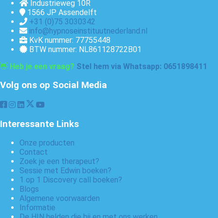
Industrieweg 10R
1566 JP
Assendelft
+31 (0)75 3030342
info@hypnoseinstituutnederland.nl
KvK nummer: 77755448
BTW nummer: NL861128722B01
👋
Heb je een vraag?
Stel hem via Whatsapp: 0651898411
Volg ons op Social Media
Interessante Links
Onze producten
Contact
Zoek je een therapeut?
Sessie met Edwin boeken?
1 op 1 Discovery call boeken?
Blogs
Algemene voorwaarden
Informatie
De HIN helden die bij en met ons werken