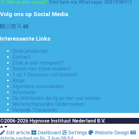
👋
Heb je een vraag?
Stel hem via Whatsapp: 0651898411
Volg ons op Social Media
Interessante Links
Onze producten
Contact
Zoek je een therapeut?
Sessie met Edwin boeken?
1 op 1 Discovery call boeken?
Blogs
Algemene voorwaarden
Informatie
De HIN helden die bij en met ons werken
Wetenschappelijke Onderzoeken
Vergelijk Therapieën
©2006-2026 Hypnose Instituut Nederland B.V.
Edit article
Dashboard
Settings
Website Design
Article cached on Fri. 7 Aug 09:54