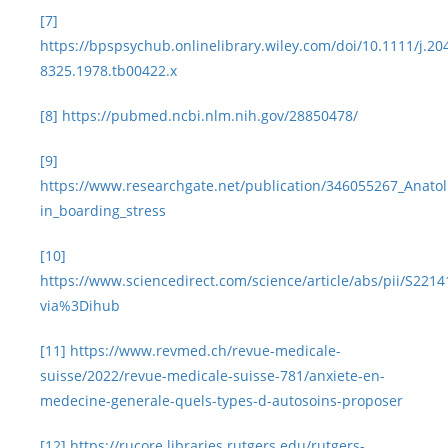
[7]
https://bpspsychub.onlinelibrary.wiley.com/doi/10.1111/j.20
8325.1978.tb00422.x
[8]
https://pubmed.ncbi.nlm.nih.gov/28850478/
[9]
https://www.researchgate.net/publication/346055267_Anatol
in_boarding_stress
[10]
https://www.sciencedirect.com/science/article/abs/pii/S22
via%3Dihub
[11]
https://www.revmed.ch/revue-medicale-
suisse/2022/revue-medicale-suisse-781/anxiete-en-
medecine-generale-quels-types-d-autosoins-proposer
[12]
https://rucore.libraries.rutgers.edu/rutgers-