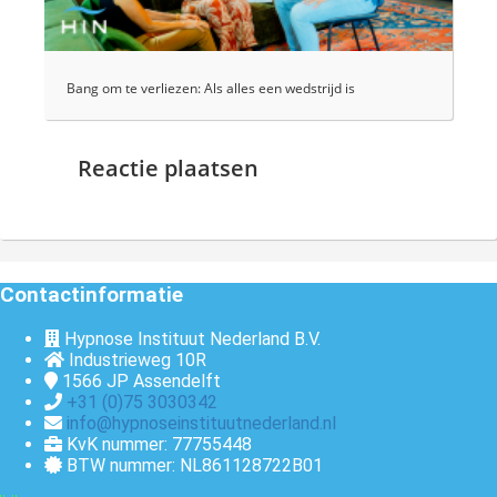
Bang om te verliezen: Als alles een wedstrijd is
Reactie plaatsen
Contactinformatie
Hypnose Instituut Nederland B.V.
Industrieweg 10R
1566 JP
Assendelft
+31 (0)75 3030342
info@hypnoseinstituutnederland.nl
KvK nummer: 77755448
BTW nummer: NL861128722B01