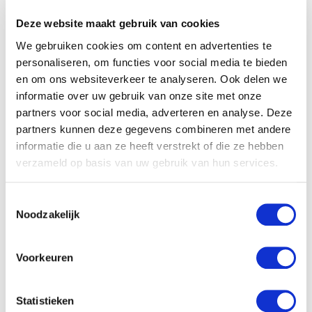
chemotherapie moesten ondergaan.
Hieruit bleek dat
kinderen met hypnotherapie significant minder last
Deze website maakt gebruik van cookies
hadden van misselijkheid dan kinderen die geen
We gebruiken cookies om content en advertenties te
hypnotherapie hadden gekregen.
Ook bij
personaliseren, om functies voor social media te bieden
volwassenen is het verschil tussen patiënten die wel
en om ons websiteverkeer te analyseren. Ook delen we
en die geen hypnotherapie kregen tegen de
informatie over uw gebruik van onze site met onze
misselijkheid significant lager bij hypnotherapie, maar
partners voor social media, adverteren en analyse. Deze
dit verschil was minder groot dan bij de kinderen.
partners kunnen deze gegevens combineren met andere
informatie die u aan ze heeft verstrekt of die ze hebben
De onderzoekers geven daarom aan dat vooral bij
verzameld op basis van uw gebruik van hun services.
volwassenen nog meer onderzoek moet worden
uitgevoerd naar effectiviteit, acceptatie en
Toestemmingsselectie
uitvoerbaarheid van hypnotherapie.
Noodzakelijk
Helaas kun je door de chemotherapie in je
Voorkeuren
onderbewuste bepaalde
overtuigingen
hebben
gekregen waardoor je ook na de chemokuur misselijk
kunt worden. Ongeveer 10 tot 25 procent van de
Statistieken
mensen die een chemokuur hebben gehad hebben