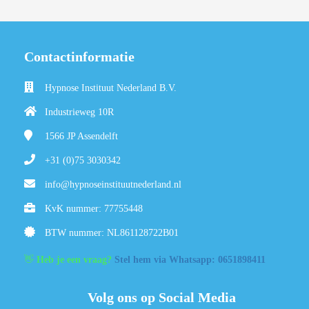
Contactinformatie
Hypnose Instituut Nederland B.V.
Industrieweg 10R
1566 JP
Assendelft
+31 (0)75 3030342
info@hypnoseinstituutnederland.nl
KvK nummer: 77755448
BTW nummer: NL861128722B01
👋
Heb je een vraag?
Stel hem via Whatsapp: 0651898411
Volg ons op Social Media