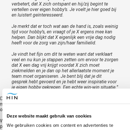
verbetert, dat X zich ontspant en hij/zij begint te
vertellen over eigen hobby’s. Je voelt je hier goed bij
en luistert geïnteresseerd.
Je merkt dat er toch wat aan de hand is, zoals weinig
tijd voor hobby’s, en vraagt of je X ergens mee kan
helpen. Dan blijkt dat X eigenlijk een vrije dag nodig
heeft voor de zorg van zijn/haar familielid.
Je vindt het fijn om dit te weten want dat verklaart
veel en nu kun je stappen zetten om ervoor te zorgen
dat X een dag vrij krijgt voordat X zich moet
ziekmelden en je dan op het allerlaatste moment je
team moet organiseren. Je bent blij dat je dit
gesprek hebt gevoerd en je hebt weer inspiratie voor
je eigen hobby gekregen. Een echte win-win situatie.”
Dit is slechts een voorbeeld van een geleide visualisatie. Als jij
met andere gedragsveranderingen zit of andere angsten of
onzekerheden kan een hypnotherapeut je daarmee helpen.
Deze website maakt gebruik van cookies
Wat je ziet in zo’n geleide visualisatie is dat alles in het
We gebruiken cookies om content en advertenties te
positieve wordt geleid over jouw kunnen en over hoe je omgaat