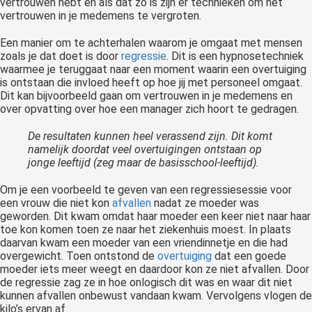
vertrouwen hebt en als dat zo is zijn er technieken om het
vertrouwen in je medemens te vergroten.
Een manier om te achterhalen waarom je omgaat met mensen
zoals je dat doet is door
regressie
. Dit is een hypnosetechniek
waarmee je teruggaat naar een moment waarin een overtuiging
is ontstaan die invloed heeft op hoe jij met personeel omgaat.
Dit kan bijvoorbeeld gaan om vertrouwen in je medemens en
over opvatting over hoe een manager zich hoort te gedragen.
De resultaten kunnen heel verassend zijn. Dit komt
namelijk doordat veel overtuigingen ontstaan op
jonge leeftijd (zeg maar de basisschool-leeftijd).
Om je een voorbeeld te geven van een regressiesessie voor
een vrouw die niet kon
afvallen
nadat ze moeder was
geworden. Dit kwam omdat haar moeder een keer niet naar haar
toe kon komen toen ze naar het ziekenhuis moest. In plaats
daarvan kwam een moeder van een vriendinnetje en die had
overgewicht. Toen ontstond de
overtuiging
dat een goede
moeder iets meer weegt en daardoor kon ze niet afvallen. Door
de regressie zag ze in hoe onlogisch dit was en waar dit niet
kunnen afvallen onbewust vandaan kwam. Vervolgens vlogen de
kilo’s ervan af.