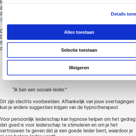
Hypnose wordt al heel lang gebruikt voor het verbeteren van
zelfvertrouwen. Ook voor leidinggevenden kan dit van belang
zijn. Technieken zoals visualisaties helpen bijvoorbeeld om het
Details ton
zelfvertrouwen te verbeteren.
Daarnaast kun je gebruikmaken van hypnotische suggesties.
Alles toestaan
Deze kan een hypnotherapeut je geven en vervolgens kun je ze
thuis gebruiken tijdens zelfhypnose. Dit kunnen suggesties zijn,
zoals:
Selectie toestaan
“Als ik uitleg wat de effecten van de veranderingen
zijn is iedereen het met me eens.”
Weigeren
“Mijn team gelooft in mij.”
“Ik ben een sociale leider.”
Dit zijn slechts voorbeelden. Afhankelijk van jouw overtuigingen
kun je andere suggesties krijgen van de hypnotherapeut.
Voor persoonlijk leiderschap kan hypnose helpen om het gedrag
dat goed is voor leiderschap te stimuleren en om je het
vertrouwen te geven dat je een goede leider bent, waardoor je