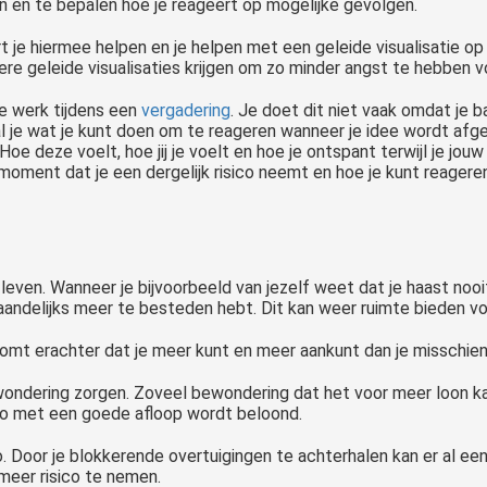
n en te bepalen hoe je reageert op mogelijke gevolgen.
je hiermee helpen en je helpen met een geleide visualisatie op 
re geleide visualisaties krijgen om zo minder angst te hebben v
je werk tijdens een
vergadering
. Je doet dit niet vaak omdat je 
al je wat je kunt doen om te reageren wanneer je idee wordt afge
 Hoe deze voelt, hoe jij je voelt en hoe je ontspant terwijl je j
et moment dat je een dergelijk risico neemt en hoe je kunt reage
 leven. Wanneer je bijvoorbeeld van jezelf weet dat je haast noo
andelijks meer te besteden hebt. Dit kan weer ruimte bieden voo
komt erachter dat je meer kunt en meer aankunt dan je misschien 
ondering zorgen. Zoveel bewondering dat het voor meer loon kan 
sico met een goede afloop wordt beloond.
. Door je blokkerende overtuigingen te achterhalen kan er al een
eer risico te nemen.