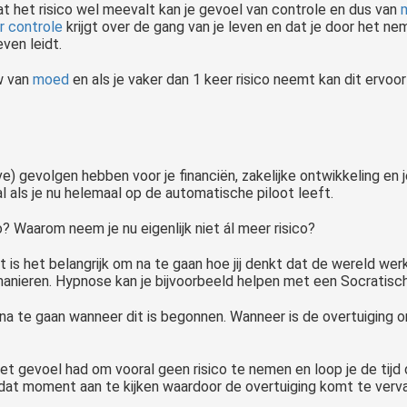
t het risico wel meevalt kan je gevoel van controle en dus van
 controle
krijgt over de gang van je leven en dat je door het ne
ven leidt.
w van
moed
en als je vaker dan 1 keer risico neemt kan dit ervoor
e) gevolgen hebben voor je financiën, zakelijke ontwikkeling en 
l als je nu helemaal op de automatische piloot leeft.
? Waarom neem je nu eigenlijk niet ál meer risico?
s het belangrijk om na te gaan hoe jij denkt dat de wereld werkt
nieren. Hypnose kan je bijvoorbeeld helpen met een Socratisch
m na te gaan wanneer dit is begonnen. Wanneer is de overtuiging 
et gevoel had om vooral geen risico te nemen en loop je de tijd
at moment aan te kijken waardoor de overtuiging komt te verval