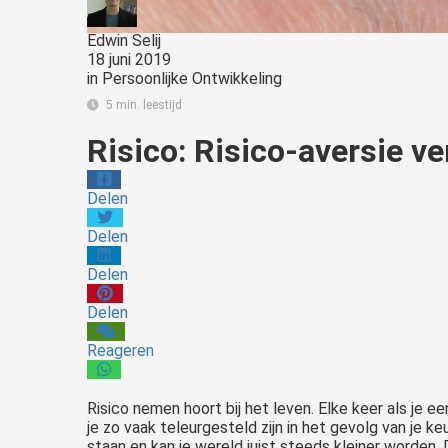
Edwin Selij
18 juni 2019
in
Persoonlijke Ontwikkeling
5 min. leestijd
Risico: Risico-aversie v
Delen
Delen
Delen
Delen
Reageren
Risico nemen hoort bij het leven. Elke keer als je 
je zo vaak teleurgesteld zijn in het gevolg van je k
staan en kan je wereld juist steeds kleiner worden. 