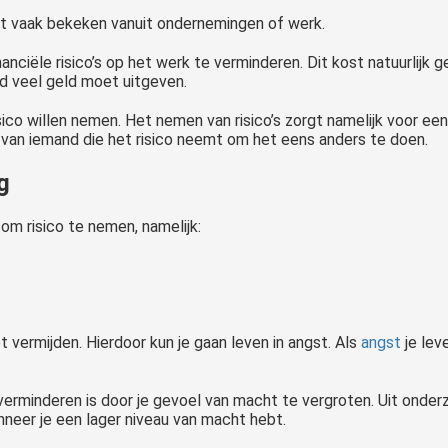
dt vaak bekeken vanuit ondernemingen of werk.
ciële risico’s op het werk te verminderen. Dit kost natuurlijk g
nd veel geld moet uitgeven.
sico willen nemen. Het nemen van risico’s zorgt namelijk voor ee
g van iemand die het risico neemt om het eens anders te doen.
g
 om risico te nemen, namelijk:
 vermijden. Hierdoor kun je gaan leven in angst. Als
angst
je lev
erminderen is door je gevoel van macht te vergroten. Uit onderzo
nneer je een lager niveau van macht hebt.