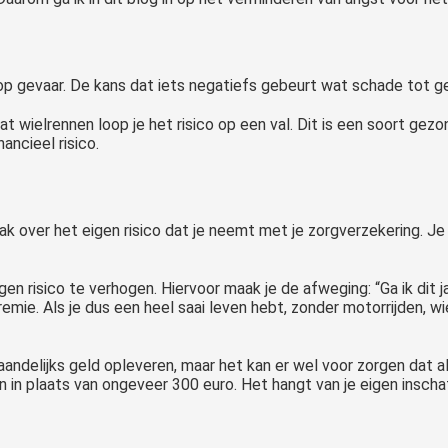
ans op gevaar. De kans dat iets negatiefs gebeurt wat schade tot g
gaat wielrennen loop je het risico op een val. Dit is een soort gez
nancieel risico.
ak over het eigen risico dat je neemt met je zorgverzekering. Je
en risico te verhogen. Hiervoor maak je de afweging: “Ga ik dit ja
emie. Als je dus een heel saai leven hebt, zonder motorrijden, wi
andelijks geld opleveren, maar het kan er wel voor zorgen dat a
in plaats van ongeveer 300 euro. Het hangt van je eigen inschat