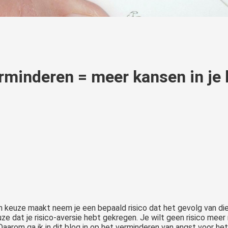
erminderen = meer kansen in je 
een keuze maakt neem je een bepaald risico dat het gevolg van di
euze dat je risico-aversie hebt gekregen. Je wilt geen risico mee
Daarom ga ik in dit blog in op het verminderen van angst voor het