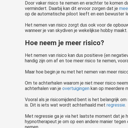
Door vaker risico te nemen en erachter te komen da
vermindert. Daarbij kan dit ervoor zorgen dat je
meer
op de automatische piloot leeft en een bewuster le
Het nemen van risico zorgt dus ook voor de opbou
wanneer je van skydiven je wekelijkse hobby maakt.
Hoe neem je meer risico?
Het nemen van risico kan dus positieve (en negatiev
handig zijn om af en toe meer risico te nemen, voora
Maar hoe begin je nu met het nemen van meer risico
Om te achterhalen waarom je niet meer risico neemt i
achterhalen van je
overtuigingen
kan op meerdere ma
Vooral als je risicomijdend bent is het belangrijk o
is. Dit is iets wat wordt achterhaald met
regressie
.
Met regressie ga je via het laatste moment dat je h
hypnotherapeut je om op een andere manier tegen d
nemen.