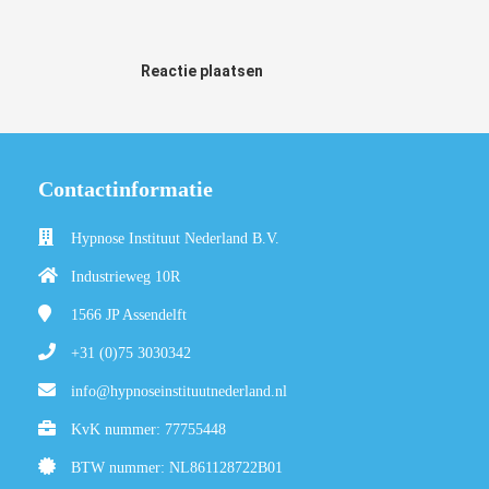
Reactie plaatsen
Contactinformatie
Hypnose Instituut Nederland B.V.
Industrieweg 10R
1566 JP
Assendelft
+31 (0)75 3030342
info@hypnoseinstituutnederland.nl
KvK nummer: 77755448
BTW nummer: NL861128722B01