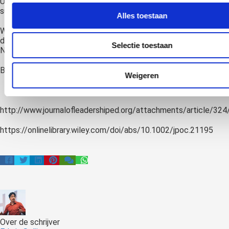
Uiteindelijk zorgt een gelukkige basis voor meer succes, dan
succes voor geluk zorgt.
Alles toestaan
Wil je meer weten over hoe hypnose werkt? Kom dan eens naar
de
playshop
of
andere evenementen
van het Hypnose Instituut
Selectie toestaan
Nederland.
Bronnen:
Weigeren
Stanford study finds walking improves creativity
http://www.journalofleadershiped.org/attachments/article/324
https://onlinelibrary.wiley.com/doi/abs/10.1002/jpoc.21195
Over de schrijver