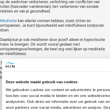
op de werkvloer verbeteren, verlichting van conflicten van
rollen (huisvader-carrièreman), het verbeteren van sociale
relaties en van je gezondheid.
Meditatie
kan allerlei vormen hebben, zoals zitten en
ontspannen. Je kunt bijvoorbeeld een mindfulness bodyscan
doen.
Daarbij kun je ook mediteren door jezelf alleen in hypnotische
trans te brengen. Dit wordt vooral gedaan met
ontspanningsoefeningen, die heel erg veel lijken op meditatie
en mindfulness.
Tevens kun je met zelfhypnose iets doen om die kritische stem
minder macht te geven, namelijk hypnotische suggesties
herhalen die je zelfvertrouwen versterken. Die kunnen
bijvoorbeeld zijn:
Deze website maakt gebruik van cookies
“Ik ben slim.”
We gebruiken cookies om content en advertenties te persona
functies voor social media te bieden en om ons websiteverke
“Ik mag de tijd nemen om na te denken.”
analyseren. Ook delen we informatie over uw gebruik van on
“Ik mag opties wikken en wegen.”
onze partners voor social media, adverteren en analyse. De