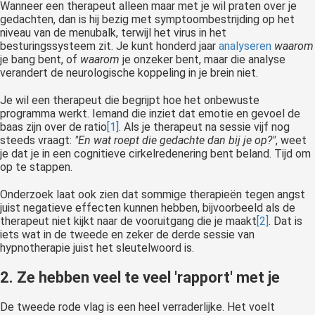
Wanneer een therapeut alleen maar met je wil praten over je
gedachten, dan is hij bezig met symptoombestrijding op het
niveau van de menubalk, terwijl het virus in het
besturingssysteem zit. Je kunt honderd jaar
analyseren
waarom
je bang bent, of
waarom
je onzeker bent, maar die analyse
verandert de neurologische koppeling in je brein niet.
Je wil een therapeut die begrijpt hoe het onbewuste
programma werkt. Iemand die inziet dat emotie en gevoel de
baas zijn over de ratio
[1]
. Als je therapeut na sessie vijf nog
steeds vraagt:
"En wat roept die gedachte dan bij je op?"
, weet
je dat je in een cognitieve cirkelredenering bent beland. Tijd om
op te stappen.
Onderzoek laat ook zien dat sommige therapieën tegen angst
juist negatieve effecten kunnen hebben, bijvoorbeeld als de
therapeut niet kijkt naar de vooruitgang die je maakt
[2]
. Dat is
iets wat in de tweede en zeker de derde sessie van
hypnotherapie juist het sleutelwoord is.
2. Ze hebben veel te veel 'rapport' met je
De tweede rode vlag is een heel verraderlijke. Het voelt