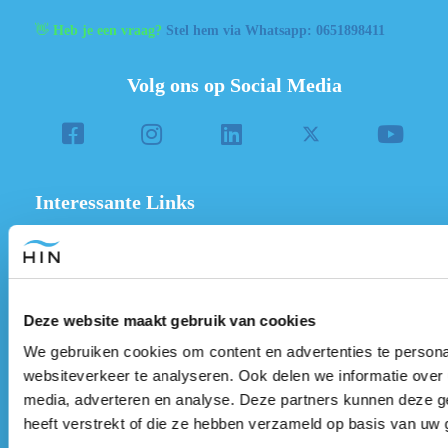
👋
Heb je een vraag?
Stel hem via Whatsapp: 0651898411
Volg ons op Social Media
Interessante Links
Onze producten
Contact
Zoek je een therapeut?
Deze website maakt gebruik van cookies
Sessie met Edwin boeken?
We gebruiken cookies om content en advertenties te persona
1 op 1 Discovery call boeken?
websiteverkeer te analyseren. Ook delen we informatie over 
Blogs
media, adverteren en analyse. Deze partners kunnen deze g
heeft verstrekt of die ze hebben verzameld op basis van uw 
Algemene voorwaarden