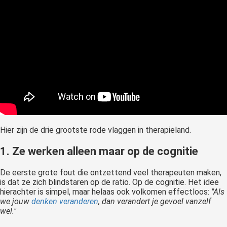
Hier zijn de drie grootste rode vlaggen in therapieland.
1. Ze werken alleen maar op de cognitie
De eerste grote fout die ontzettend veel therapeuten maken,
is dat ze zich blindstaren op de ratio. Op de cognitie. Het idee
hierachter is simpel, maar helaas ook volkomen effectloos:
"Als
we jouw
denken veranderen
, dan verandert je gevoel vanzelf
wel."