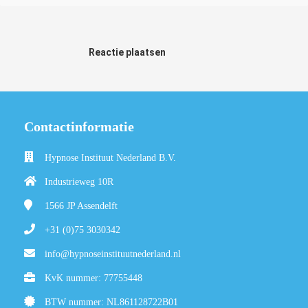
Reactie plaatsen
Contactinformatie
Hypnose Instituut Nederland B.V.
Industrieweg 10R
1566 JP
Assendelft
+31 (0)75 3030342
info@hypnoseinstituutnederland.nl
KvK nummer: 77755448
BTW nummer: NL861128722B01