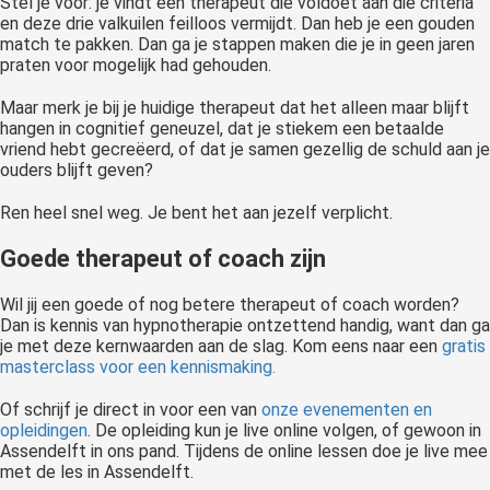
Stel je voor: je vindt een therapeut die voldoet aan die criteria
en deze drie valkuilen feilloos vermijdt. Dan heb je een gouden
match te pakken. Dan ga je stappen maken die je in geen jaren
praten voor mogelijk had gehouden.
Maar merk je bij je huidige therapeut dat het alleen maar blijft
hangen in cognitief geneuzel, dat je stiekem een betaalde
vriend hebt gecreëerd, of dat je samen gezellig de schuld aan je
ouders blijft geven?
Ren heel snel weg. Je bent het aan jezelf verplicht.
Goede therapeut of coach zijn
Wil jij een goede of nog betere therapeut of coach worden?
Dan is kennis van hypnotherapie ontzettend handig, want dan ga
je met deze kernwaarden aan de slag. Kom eens naar een
gratis
masterclass voor een kennismaking.
Of schrijf je direct in voor een van
onze evenementen en
opleidingen
. De opleiding kun je live online volgen, of gewoon in
Assendelft in ons pand. Tijdens de online lessen doe je live mee
met de les in Assendelft.