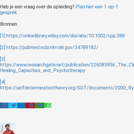
Heb je een vraag over de opleiding?
Plan hier een 1-op-1
gesprek.
Bronnen:
[1]
https://onlinelibrary.wiley.com/doi/abs/10.1002/cpp.388
[2]
https://pubmed.ncbi.nlm.nih.gov/34789182/
[3]
https://www.researchgate.net/publication/226083856_The_C
Healing_Capacities_and_Psychotherapy
[4]
https://selfdeterminationtheory.org/SDT/documents/2000_R