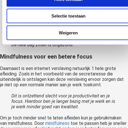
Ik word gelukkiger als ik in het echt met mensen
praat.
Selectie toestaan
Niemand laat imperfecties op social media zien.
Ik hoef niet op de hoogte te zijn van het laatste
Weigeren
nieuws.
De hele dag zitten is ongezond.
Mindfulness voor een betere focus
Daarnaast is een internet verslaving natuurlijk 1 hele grote
afleiding. Zoals in het voorbeeld van de secretaresse die
uiteindelijk is ontslagen kan deze verslaving ervoor zorgen dat
je niet op een normale manier aan je werk toekomt.
Dit is ontzettend slecht voor je productiviteit en je
focus. Hierdoor ben je langer bezig met je werk en is
je werk minder goed van kwaliteit.
Om je toch minder snel te laten afleiden kun je gebruikmaken
van mindfulness. Door
mindfulness
toe te passen heb je sneller