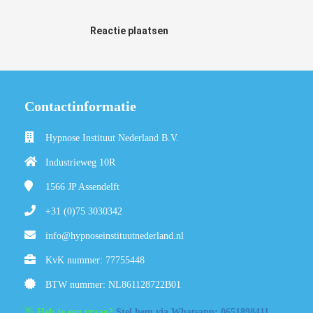
Reactie plaatsen
Contactinformatie
Hypnose Instituut Nederland B.V.
Industrieweg 10R
1566 JP
Assendelft
+31 (0)75 3030342
info@hypnoseinstituutnederland.nl
KvK nummer: 77755448
BTW nummer: NL861128722B01
👋
Heb je een vraag?
Stel hem via Whatsapp: 0651898411