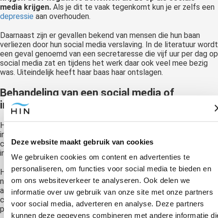
media krijgen.
Als je dit te vaak tegenkomt kun je er zelfs een
depressie
aan overhouden.
Daarnaast zijn er gevallen bekend van mensen die hun baan
verliezen door hun social media verslaving. In de literatuur wordt
een geval genoemd van een secretaresse die vijf uur per dag op
social media zat en tijdens het werk daar ook veel mee bezig
was. Uiteindelijk heeft haar baas haar ontslagen.
Behandeling van een social media of
internetverslaving
Het behandelen van een internetverslaving is erg lastig doordat
internet een belangrijke rol speelt in onze samenleving. Veel
Deze website maakt gebruik van cookies
communicatie met de overheid gebeurt bijvoorbeeld via het
internet.
We gebruiken cookies om content en advertenties te
personaliseren, om functies voor social media te bieden en
Het is daarom van belang om het gebruik van internet naar een
om ons websiteverkeer te analyseren. Ook delen we
normale hoeveelheid terug te brengen en ervoor te zorgen dat
andere belangrijke taken, zoals het onderhouden van sociale
informatie over uw gebruik van onze site met onze partners
contacten en het kunnen
focussen op werk
, weer zonder
voor social media, adverteren en analyse. Deze partners
problemen worden uitgevoerd.
kunnen deze gegevens combineren met andere informatie di