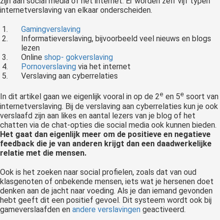
zijn aan social media of het internet. Er worden zelf vijf typen
internetverslaving van elkaar onderscheiden.
Gamingverslaving
Informatieverslaving, bijvoorbeeld veel nieuws en blogs
lezen
Online
shop-
gokverslaving
Pornoverslaving
via het internet
Verslaving aan cyberrelaties
e
e
In dit artikel gaan we eigenlijk vooral in op de 2
en 5
soort van
internetverslaving. Bij de verslaving aan cyberrelaties kun je ook
verslaafd zijn aan likes en aantal lezers van je blog of het
chatten via de chat-opties die social media ook kunnen bieden.
Het gaat dan eigenlijk meer om de positieve en negatieve
feedback die je van anderen krijgt dan een daadwerkelijke
relatie met die mensen.
Ook is het zoeken naar social profielen, zoals dat van oud
klasgenoten of onbekende mensen, iets wat je hersenen doet
denken aan de jacht naar voeding. Als je dan iemand gevonden
hebt geeft dit een positief gevoel. Dit systeem wordt ook bij
gameverslaafden en
andere verslavingen
geactiveerd.