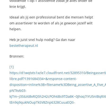
voldoende 1-op-1 assistentie zodat je alles onder de
knie krijgt.
Ideaal als jij een professional bent die mensen helpt
om assertiever te worden of als je gewoon jezelf wilt
helpen.
Heb je juist snel hulp nodig? Ga dan naar
bestetherapeut.nl
Bronnen:
[1]
https://d1wqtxts1xzle7.cloudfront.net/32895310/Beingassert
libre.pdf?1391684334=&response-content-
disposition=inline%3B+filename%3DBeing_assertive_A_Fiv
pNTkvb03-
kjTm~j3S6z6BvRQ5h2H2cPOh6Bs9TDa8K~0Jhoq7iYU5nIBqRX
tEn9q9qukNOupTkSV8Znp6328CuuaEQti-