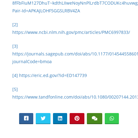
8fFbFIuM127DhuT~kdthLIIweNoyNnPlLrdbT7CODUKc4huvwg
Pair-Id=APKAJLOHF5GGSLRBV4ZA
[2]
https://www.ncbi.nlm.nih.gov/pmc/articles/PMC6997833/
[3]
https://journals.sagepub.com/doi/abs/10.1177/01454455860
journalCode=bmoa
[4]
https://eric.ed.gov/?id=ED147739
[5]
https://www.tandfonline.com/doi/abs/10.1080/00207144.201