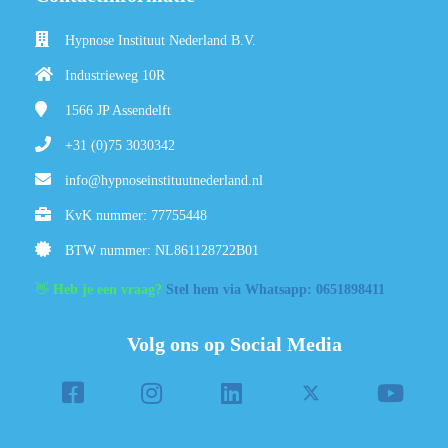
Hypnose Instituut Nederland B.V.
Industrieweg 10R
1566 JP
Assendelft
+31 (0)75 3030342
info@hypnoseinstituutnederland.nl
KvK nummer: 77755448
BTW nummer: NL861128722B01
👋
Heb je een vraag?
Stel hem via Whatsapp: 0651898411
Volg ons op Social Media