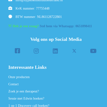
info@hypnoseinstituutnederland.nl
KvK nummer: 77755448
BTW nummer: NL861128722B01
👋
Heb je een vraag?
Stel hem via Whatsapp: 0651898411
Volg ons op Social Media
Interessante Links
Onze producten
Contact
Zoek je een therapeut?
Sessie met Edwin boeken?
1 op 1 Discovery call boeken?