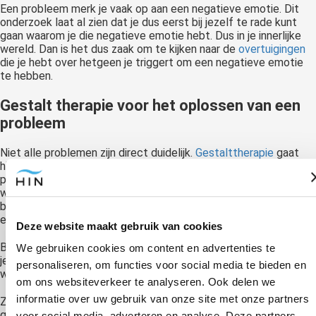
Een probleem merk je vaak op aan een negatieve emotie. Dit
onderzoek laat al zien dat je dus eerst bij jezelf te rade kunt
gaan waarom je die negatieve emotie hebt. Dus in je innerlijke
wereld. Dan is het dus zaak om te kijken naar de
overtuigingen
die je hebt over hetgeen je triggert om een negatieve emotie
te hebben.
Gestalt therapie voor het oplossen van een
probleem
Niet alle problemen zijn direct duidelijk.
Gestalttherapie
gaat
hierop in. Je hebt namelijk bij therapie een beginpunt, het
probleem waarmee je cliënt komt. Dan is het belangrijk om te
weten dat de wereld voor mensen is zoals hij is, doordat ze op
bepaalde momenten hun volledige aandacht gaven aan een
element van de realiteit.
Deze website maakt gebruik van cookies
Bijvoorbeeld toen je een stoel ontdekte was dat een stoel. Als
We gebruiken cookies om content en advertenties te
je echter met andere zaken bezig bent, dan is die stoel gewoon
personaliseren, om functies voor social media te bieden en
wat hij is. Die verandert niet.
om ons websiteverkeer te analyseren. Ook delen we
informatie over uw gebruik van onze site met onze partners
Zo is het ook met overtuigingen. Er is ooit een gebeurtenis
geweest die ervoor heeft gezorgd dat je de realiteit
voor social media, adverteren en analyse. Deze partners