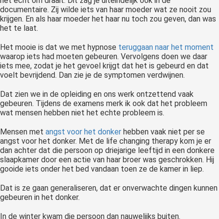
het echt om draait. Dit zag je uiteindelijk ook in de
documentaire. Zij wilde iets van haar moeder wat ze nooit zou
krijgen. En als haar moeder het haar nu toch zou geven, dan was
het te laat.
Het mooie is dat we met hypnose
teruggaan naar het moment
waarop iets had moeten gebeuren. Vervolgens doen we daar
iets mee, zodat je het gevoel krijgt dat het is gebeurd en dat
voelt bevrijdend. Dan zie je de symptomen verdwijnen.
Dat zien we in de opleiding en ons werk ontzettend vaak
gebeuren. Tijdens de examens merk ik ook dat het probleem
wat mensen hebben niet het echte probleem is.
Mensen met
angst voor het donker
hebben vaak niet per se
angst voor het donker. Met de life changing therapy kom je er
dan achter dat die persoon op driejarige leeftijd in een donkere
slaapkamer door een actie van haar broer was geschrokken. Hij
gooide iets onder het bed vandaan toen ze de kamer in liep.
Dat is ze gaan generaliseren, dat er onverwachte dingen kunnen
gebeuren in het donker.
In de winter kwam die persoon dan nauwelijks buiten.