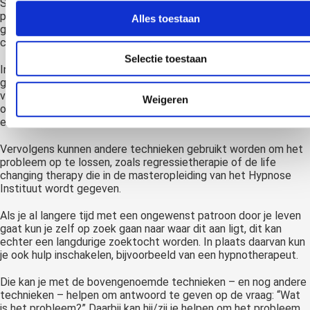
Soms weet je niet direct welke overtuiging nu zorgt voor een
probleem. Je hebt gewoon niet echt een traumatische jeugd
Alles toestaan
gehad die duidelijk aanwijst waarom je doet wat je nu doet of je
cliënt heeft dat niet.
Selectie toestaan
In het verkenningsgesprek kun je dan een kort socratisch
gesprek voeren. In dat gesprek worden de waarom-vraag en
variaties op de waarom-vraag herhaald om bij de kern van je
Weigeren
overtuiging te komen die ervoor zorgt dat je nu een probleem
ervaart.
Vervolgens kunnen andere technieken gebruikt worden om het
probleem op te lossen, zoals regressietherapie of de life
changing therapy die in de masteropleiding van het Hypnose
Instituut wordt gegeven.
Als je al langere tijd met een ongewenst patroon door je leven
gaat kun je zelf op zoek gaan naar waar dit aan ligt, dit kan
echter een langdurige zoektocht worden. In plaats daarvan kun
je ook hulp inschakelen, bijvoorbeeld van een hypnotherapeut.
Die kan je met de bovengenoemde technieken – en nog andere
technieken – helpen om antwoord te geven op de vraag: “Wat
is het probleem?” Daarbij kan hij/zij je helpen om het probleem