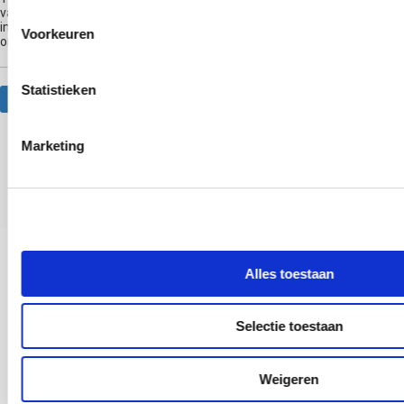
van Nederland en geeft al jaren hypnose trainingen. Hij was de eerste
in Nederland die moderne hypnotherapie via livestream ging
Voorkeuren
onderwijzen.
Statistieken
Website
Marketing
Anderen bekeken ook
Alles toestaan
Selectie toestaan
Weigeren