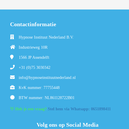
Contactinformatie
Hypnose Instituut Nederland B.V.
Industrieweg 10R
1566 JP
Assendelft
+31 (0)75 3030342
info@hypnoseinstituutnederland.nl
KvK nummer: 77755448
BTW nummer: NL861128722B01
👋
Heb je een vraag?
Stel hem via Whatsapp: 0651898411
Volg ons op Social Media