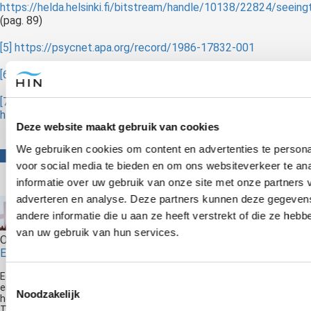
https://helda.helsinki.fi/bitstream/handle/10138/22824/seeing
(pag. 89)
[5]
https://psycnet.apa.org/record/1986-17832-001
[6]
https://jep.ro/images/pdf/cuprins_reviste/79_art_3.pdf
[7]
https://psychotherapy.psychiatryonline.org/doi/full/10.1176/
Deze website maakt gebruik van cookies
We gebruiken cookies om content en advertenties te persona
voor social media te bieden en om ons websiteverkeer te an
informatie over uw gebruik van onze site met onze partners 
adverteren en analyse. Deze partners kunnen deze gegeve
andere informatie die u aan ze heeft verstrekt of die ze heb
van uw gebruik van hun services.
Over de schrijver
Edwin Selij
Edwin Selij is eigenaar en oprichter van Hypnose Instituut Nederland
Toestemmingsselectie
en geeft trainingen in Hypnose. Hij is auteur van de boeken 'Je hebt
Noodzakelijk
het niet je doet het' en 'Breek Je Vrij!' en komt regelmatig op radio en
TV om te praten over hypnose. Hij is de nummer 1 Hypnose Trainer