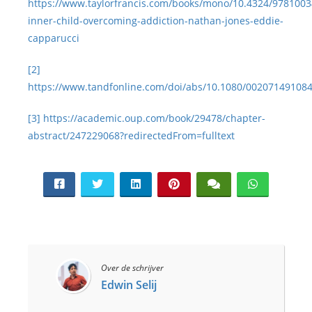
https://www.taylorfrancis.com/books/mono/10.4324/978100
inner-child-overcoming-addiction-nathan-jones-eddie-
capparucci
[2]
https://www.tandfonline.com/doi/abs/10.1080/00207149108
[3]
https://academic.oup.com/book/29478/chapter-
abstract/247229068?redirectedFrom=fulltext
Over de schrijver
Edwin Selij