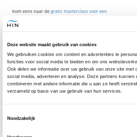
Kom eens naar de
gratis masterclass voor een
kennismaking met hypnose.
Of schrijf je direct in voor een van onze evenementen
en opleidingen.
Deze website maakt gebruik van cookies
De opleiding kun je klassikaal en live online volgen.
We gebruiken cookies om content en advertenties te persona
functies voor social media te bieden en om ons websiteverke
Heb je een vraag over de opleiding?
Plan hier een 1-
Ook delen we informatie over uw gebruik van onze site met 
op-1 gesprek.
social media, adverteren en analyse. Deze partners kunnen
combineren met andere informatie die u aan ze heeft verstre
Bekijk
hier onze agenda.
verzameld op basis van uw gebruik van hun services.
Pin ook deze handige infographic als
geheugensteuntje:
Toestemmingsselectie
Noodzakelijk