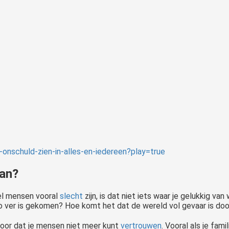
nschuld-zien-in-alles-en-iedereen?play=true
an?
el mensen vooral
slecht
zijn, is dat niet iets waar je gelukkig va
o ver is gekomen? Hoe komt het dat de wereld vol gevaar is do
voor dat je mensen niet meer kunt
vertrouwen
. Vooral als je fam