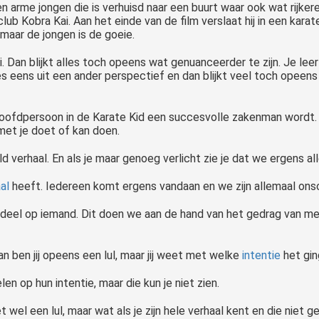
n arme jongen die is verhuisd naar een buurt waar ook wat rijker
club Kobra Kai. Aan het einde van de film verslaat hij in een kara
 maar de jongen is de goeie.
ai. Dan blijkt alles toch opeens wat genuanceerder te zijn. Je le
es eens uit een ander perspectief en dan blijkt veel toch opeens 
ofdpersoon in de Karate Kid een succesvolle zakenman wordt. T
met je doet of kan doen.
d verhaal. En als je maar genoeg verlicht zie je dat we ergens all
al
heeft. Iedereen komt ergens vandaan en we zijn allemaal onsc
rdeel op iemand. Dit doen we aan de hand van het gedrag van mens
an ben jij opeens een lul, maar jij weet met welke
intentie
het gin
en op hun intentie, maar die kun je niet zien.
 wel een lul, maar wat als je zijn hele verhaal kent en die niet