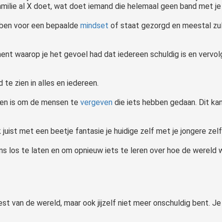
familie al X doet, wat doet iemand die helemaal geen band met j
bben voor een bepaalde
mindset
of staat gezorgd en meestal zul
ent waarop je het gevoel had dat iedereen schuldig is en verv
te zien in alles en iedereen.
ngen is om de mensen te
vergeven
die iets hebben gedaan. Dit kan 
 juist met een beetje fantasie je huidige zelf met je jongere zel
 los te laten en om opnieuw iets te leren over hoe de wereld 
rest van de wereld, maar ook jijzelf niet meer onschuldig bent. 