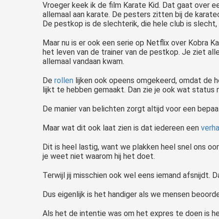
Vroeger keek ik de film Karate Kid. Dat gaat over ee
allemaal aan karate. De pesters zitten bij de karate
De pestkop is de slechterik, die hele club is slecht,
Maar nu is er ook een serie op Netflix over Kobra K
het leven van de trainer van de pestkop. Je ziet all
allemaal vandaan kwam.
De
rollen
lijken ook opeens omgekeerd, omdat de ho
lijkt te hebben gemaakt. Dan zie je ook wat status 
De manier van belichten zorgt altijd voor een bepaal
Maar wat dit ook laat zien is dat iedereen een
verha
Dit is heel lastig, want we plakken heel snel ons oo
je weet niet waarom hij het doet.
Terwijl jij misschien ook wel eens iemand afsnijdt. D
Dus eigenlijk is het handiger als we mensen beoordel
Als het de intentie was om het expres te doen is het