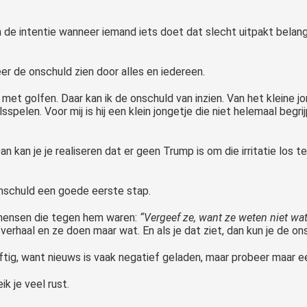
e intentie wanneer iemand iets doet dat slecht uitpakt belang
 de onschuld zien door alles en iedereen.
met golfen. Daar kan ik de onschuld van inzien. Van het kleine jo
spelen. Voor mij is hij een klein jongetje die niet helemaal be
an kan je je realiseren dat er geen Trump is om die irritatie los 
onschuld een goede eerste stap.
e mensen die tegen hem waren:
“Vergeef ze, want ze weten niet wat
erhaal en ze doen maar wat. En als je dat ziet, dan kun je de o
eftig, want nieuws is vaak negatief geladen, maar probeer maar ee
k je veel rust.