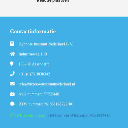
Reactie plaatsen
Contactinformatie
Hypnose Instituut Nederland B.V.
Industrieweg 10R
1566 JP
Assendelft
+31 (0)75 3030342
info@hypnoseinstituutnederland.nl
KvK nummer: 77755448
BTW nummer: NL861128722B01
👋
Heb je een vraag?
Stel hem via Whatsapp: 0651898411