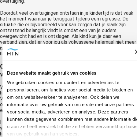
overtuiging.
Doordat veel overtuigingen ontstaan in je kindertijd is dat vaak
het moment waarnaar je teruggaat tijdens een regressie. De
situatie die er bijvoorbeeld voor kan zorgen dat je slank zijn
ontzettend belangrijk vindt is omdat een van je ouders
overgewicht had en is ontslagen. Als kind kun je daar een
verband zien, dat er voor jou als volwassene helemaal niet meer
is. Alleen al dit besef kan je overtuigingen zo veranderen dat
het een stuk eenvoudiger wordt om te stoppen met braken.
Overtuigingen over het belang van braken
Deze website maakt gebruik van cookies
veranderen
We gebruiken cookies om content en advertenties te
Vooral overtuigingen over slank zijn en het belang daarvan voor
personaliseren, om functies voor social media te bieden en
het krijgen van succes en geluk zijn vaak de oorzaak van braken.
om ons websiteverkeer te analyseren. Ook delen we
Vooral als dit in combinatie is met een omgeving die slank zijn
ook heel belangrijk vindt. Naast het achterhalen van de basis is
informatie over uw gebruik van onze site met onze partners
er soms meer veranderwerk nodig.
voor social media, adverteren en analyse. Deze partners
kunnen deze gegevens combineren met andere informatie di
Hypnose kan op 2 manieren overtuigingen en gedrag
u aan ze heeft verstrekt of die ze hebben verzameld op basi
veranderen, namelijk met hypnotische suggesties of post-
hypnotische suggesties. De hypnotische suggesties hebben als
van uw gebruik van hun services.