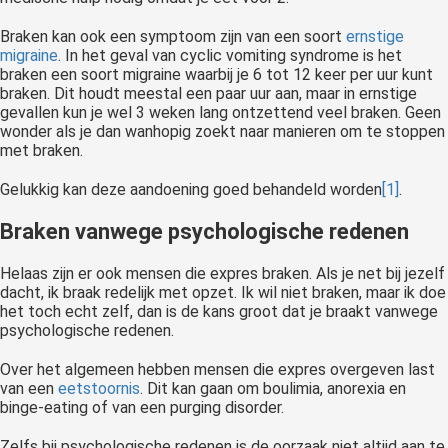
Braken kan ook een symptoom zijn van een soort
ernstige
migraine
. In het geval van cyclic vomiting syndrome is het
braken een soort migraine waarbij je 6 tot 12 keer per uur kunt
braken. Dit houdt meestal een paar uur aan, maar in ernstige
gevallen kun je wel 3 weken lang ontzettend veel braken. Geen
wonder als je dan wanhopig zoekt naar manieren om te stoppen
met braken.
Gelukkig kan deze aandoening goed behandeld worden
[1]
.
Braken vanwege psychologische redenen
Helaas zijn er ook mensen die expres braken. Als je net bij jezelf
dacht, ik braak redelijk met opzet. Ik wil niet braken, maar ik doe
het toch echt zelf, dan is de kans groot dat je braakt vanwege
psychologische redenen.
Over het algemeen hebben mensen die expres overgeven last
van een
eetstoornis
. Dit kan gaan om boulimia, anorexia en
binge-eating of van een purging disorder.
Zelfs bij psychologische redenen is de oorzaak niet altijd aan te