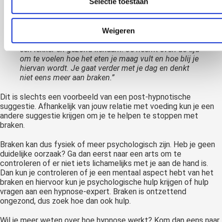
Selectie toestaan
“Je hebt net heerlijk gegeten en je wilt dat je lichaam
alle nutriënten goed in zich opneemt om gezond te
zijn. Je hebt totaal geen last van schuldgevoel en
Weigeren
weet dat dit lekkere en gezonde eten nodig is voor
een lekker en gezond lichaam. Je neemt even de tijd
om te voelen hoe het eten je maag vult en hoe blij je
hiervan wordt. Je gaat verder met je dag en denkt
niet eens meer aan braken.”
Dit is slechts een voorbeeld van een post-hypnotische
suggestie. Afhankelijk van jouw relatie met voeding kun je een
andere suggestie krijgen om je te helpen te stoppen met
braken.
Braken kan dus fysiek of meer psychologisch zijn. Heb je geen
duidelijke oorzaak? Ga dan eerst naar een arts om te
controleren of er niet iets lichamelijks met je aan de hand is.
Dan kun je controleren of je een mentaal aspect hebt van het
braken en hiervoor kun je psychologische hulp krijgen of hulp
vragen aan een hypnose-expert. Braken is ontzettend
ongezond, dus zoek hoe dan ook hulp.
Wil je meer weten over hoe hypnose werkt? Kom dan eens naar