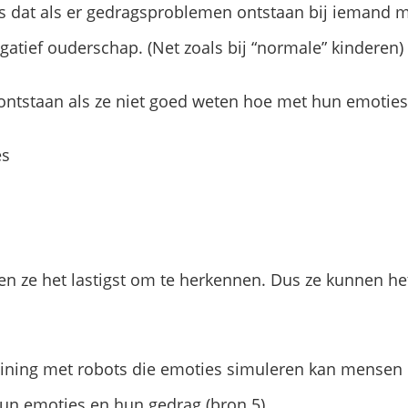
 is dat als er gedragsproblemen ontstaan bij iemand 
gatief ouderschap. (Net zoals bij “normale” kinderen)
ntstaan als ze niet goed weten hoe met hun emoties 
es
n ze het lastigst om te herkennen. Dus ze kunnen het n
raining met robots die emoties simuleren kan mense
hun emoties en hun gedrag (bron 5).