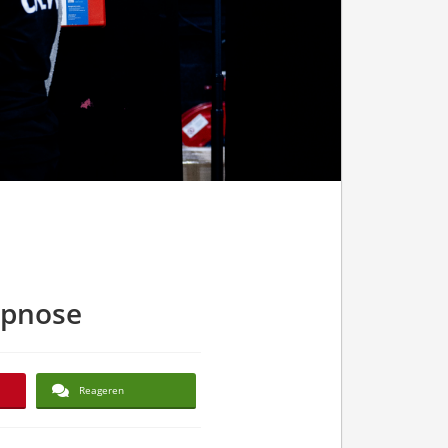
ypnose
Reageren