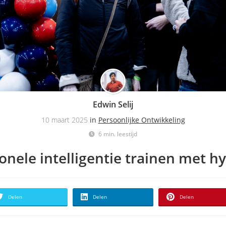
Edwin Selij
10 maart 2025
in
Persoonlijke Ontwikkeling
6 min. leestijd
onele intelligentie trainen met h
Delen
Delen
Delen