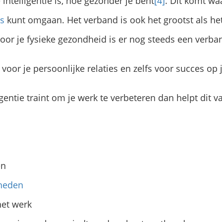
intelligentie is, hoe gezonder je bent
[4]
. Dit komt wa
ss
kunt omgaan. Het verband is ook het grootst als h
or je fysieke gezondheid is er nog steeds een verba
k voor je persoonlijke relaties en zelfs voor succes op 
igentie traint om je werk te verbeteren dan helpt dit
en
heden
het werk