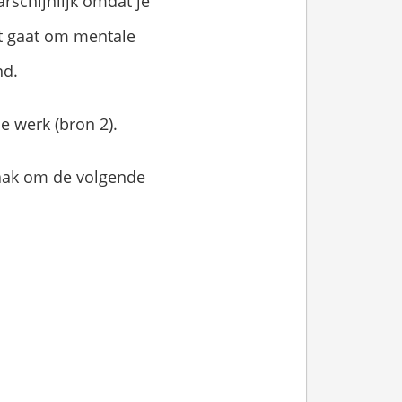
arschijnlijk omdat je
et gaat om mentale
nd.
je werk (bron 2).
 vaak om de volgende