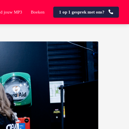
d jouw MP3
Boeken
1 op 1 gesprek met ons?