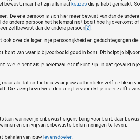
el bewust, maar het zijn allemaal
keuzes
die je hebt gemaakt. So
sen. De ene persoon is zich hier meer bewust van dan de andere
jl de andere persoon het helemaal niet boeit hoe hij overkomt of z
 meer zelfbewust dan de andere persoon
[2]
.
t ook over de lagen in je persoonlijkheid en gedachtegangen die 
st bent van waar je bijvoorbeeld goed in bent. Dit helpt je bijvo
. Wie je bent als je helemaal jezelf kunt zijn. In dat geval kun j
’, maar als dat niet iets is waar jouw authentieke zelf gelukkig
el wilt. Die vraag beantwoorden zorgt ervoor dat je meer zelfbe
tstaan wanneer je onbewust ergens bang voor bent; daar bewust v
rwinnen en om vrij van onbewuste belemmeringen te leven.
et behalen van jouw
levensdoelen.