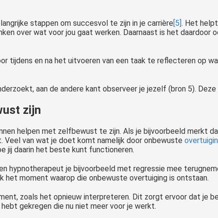
angrijke stappen om succesvol te zijn in je carrière
[5]
. Het help
ken over wat voor jou gaat werken. Daarnaast is het daardoor oo
or tijdens en na het uitvoeren van een taak te reflecteren op w
onderzoekt, aan de andere kant observeer je jezelf (bron 5). Dez
ust zijn
nen helpen met zelfbewust te zijn. Als je bijvoorbeeld merkt da
t. Veel van wat je doet komt namelijk door onbewuste
overtuigi
jij daarin het beste kunt functioneren.
en hypnotherapeut je bijvoorbeeld met regressie mee terugneme
aak het moment waarop die onbewuste overtuiging is ontstaan.
ent, zoals het opnieuw interpreteren. Dit zorgt ervoor dat je be
hebt gekregen die nu niet meer voor je werkt.