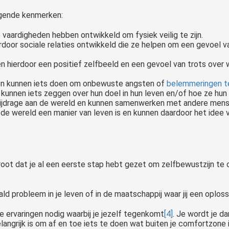
lgende kenmerken:
vaardigheden hebben ontwikkeld om fysiek veilig te zijn.
erdoor sociale relaties ontwikkeld die ze helpen om een gevoel 
 hierdoor een positief zelfbeeld en een gevoel van trots over 
 en kunnen iets doen om onbewuste angsten of
belemmeringen t
n kunnen iets zeggen over hun doel in hun leven en/of hoe ze hun
 bijdrage aan de wereld en kunnen samenwerken met andere mens
n de wereld een manier van leven is en kunnen daardoor het idee
root dat je al een eerste stap hebt gezet om zelfbewustzijn te on
d probleem in je leven of in de maatschappij waar jij een oploss
 ervaringen nodig waarbij je jezelf tegenkomt
[4]
. Je wordt je d
angrijk is om af en toe iets te doen wat buiten je comfortzone i