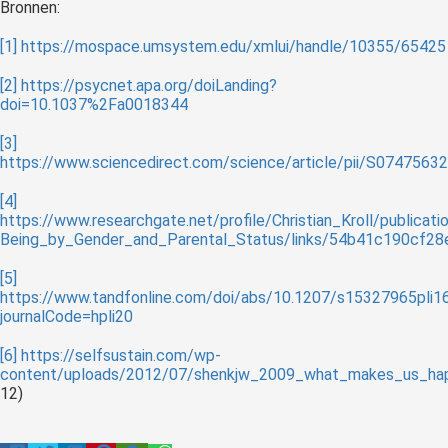
Bronnen:
[1]
https://mospace.umsystem.edu/xmlui/handle/10355/65425
[2]
https://psycnet.apa.org/doiLanding?
doi=10.1037%2Fa0018344
[3]
https://www.sciencedirect.com/science/article/pii/S074756
[4]
https://www.researchgate.net/profile/Christian_Kroll/publi
Being_by_Gender_and_Parental_Status/links/54b41c190cf2
[5]
https://www.tandfonline.com/doi/abs/10.1207/s15327965pli
journalCode=hpli20
[6]
https://selfsustain.com/wp-
content/uploads/2012/07/shenkjw_2009_what_makes_us_hap
12)