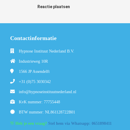
Reactie plaatsen
Contactinformatie
Hypnose Instituut Nederland B.V.
Industrieweg 10R
1566 JP
Assendelft
+31 (0)75 3030342
info@hypnoseinstituutnederland.nl
KvK nummer: 77755448
BTW nummer: NL861128722B01
👋
Heb je een vraag?
Stel hem via Whatsapp: 0651898411