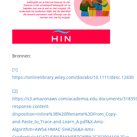
Bronnen:
[1]
https://onlinelibrary.wiley.com/doi/abs/10.1111/desc.12430
[2]
https://s3.amazonaws.com/academia.edu.documents/31835997
response-content-
disposition=inline%3B%20filename%3DFrom_Copy-
and-Paste_to_Trace-and-Learn_A.pdf&X-Amz-
Algorithm=AWS4-HMAC-SHA256&X-Amz-
Credential=ASIATUSBJ6BAKNEBZCWB%2F20200416%2Fus-