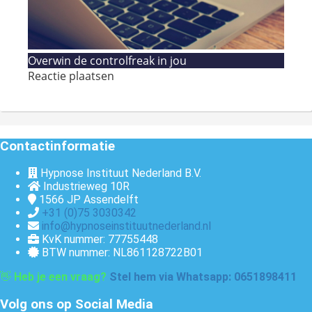
Overwin de controlfreak in jou
Reactie plaatsen
Contactinformatie
Hypnose Instituut Nederland B.V.
Industrieweg 10R
1566 JP
Assendelft
+31 (0)75 3030342
info@hypnoseinstituutnederland.nl
KvK nummer: 77755448
BTW nummer: NL861128722B01
👋
Heb je een vraag?
Stel hem via Whatsapp: 0651898411
Volg ons op Social Media