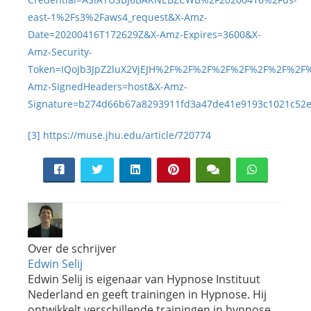
east-1%2Fs3%2Faws4_request&X-Amz-
Date=20200416T172629Z&X-Amz-Expires=3600&X-
Amz-Security-
Token=IQoJb3JpZ2luX2VjEJH%2F%2F%2F%2F%2F%2F%2F%2F
Amz-SignedHeaders=host&X-Amz-
Signature=b274d66b67a8293911fd3a47de41e9193c1021c52e
[3]
https://muse.jhu.edu/article/720774
Over de schrijver
Edwin Selij
Edwin Selij is eigenaar van Hypnose Instituut
Nederland en geeft trainingen in Hypnose. Hij
ontwikkelt verschillende trainingen in hypnose