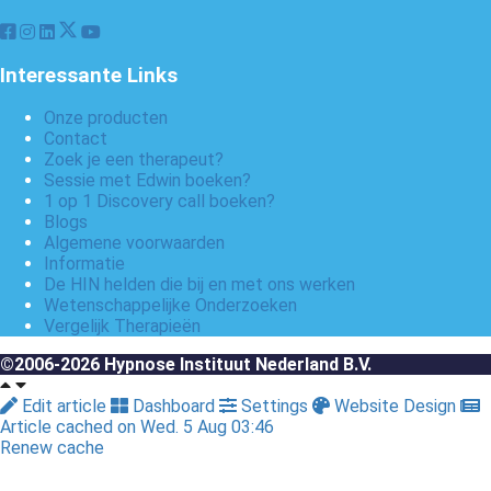
Interessante Links
Onze producten
Contact
Zoek je een therapeut?
Sessie met Edwin boeken?
1 op 1 Discovery call boeken?
Blogs
Algemene voorwaarden
Informatie
De HIN helden die bij en met ons werken
Wetenschappelijke Onderzoeken
Vergelijk Therapieën
©2006-2026 Hypnose Instituut Nederland B.V.
Edit article
Dashboard
Settings
Website Design
Article cached on Wed. 5 Aug 03:46
Renew cache