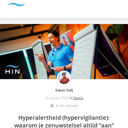
Edwin Selij
16 januari 2026
in
Stress
8 min. leestijd
Hyperalertheid (hypervigilantie):
waarom je zenuwstelsel altijd “aan”