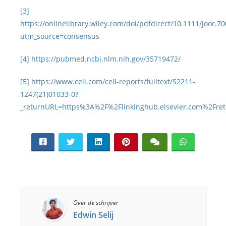
[3]
https://onlinelibrary.wiley.com/doi/pdfdirect/10.1111/joor.7
utm_source=consensus
[4]
https://pubmed.ncbi.nlm.nih.gov/35719472/
[5]
https://www.cell.com/cell-reports/fulltext/S2211-
1247(21)01033-0?
_returnURL=https%3A%2F%2Flinkinghub.elsevier.com%2Fre
Over de schrijver
Edwin Selij