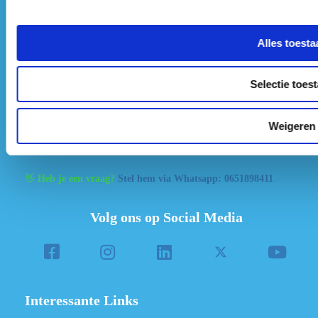
Hypnose Instituut Nederland B.V.
Industrieweg 10R
Alles toesta
1566 JP
Assendelft
+31 (0)75 3030342
Selectie toes
info@hypnoseinstituutnederland.nl
Weigeren
KvK nummer: 77755448
BTW nummer: NL861128722B01
👋
Heb je een vraag?
Stel hem via Whatsapp: 0651898411
Volg ons op Social Media
Interessante Links