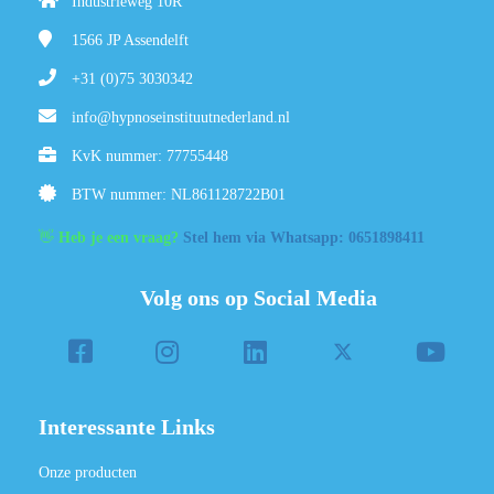
Industrieweg 10R
1566 JP
Assendelft
+31 (0)75 3030342
info@hypnoseinstituutnederland.nl
KvK nummer: 77755448
BTW nummer: NL861128722B01
👋
Heb je een vraag?
Stel hem via Whatsapp: 0651898411
Volg ons op Social Media
Interessante Links
Onze producten