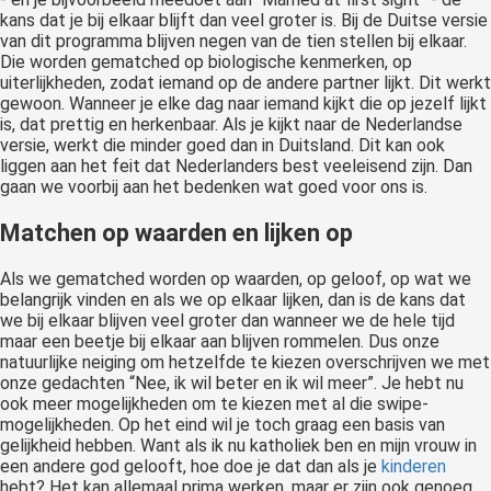
kans dat je bij elkaar blijft dan veel groter is. Bij de Duitse versie
van dit programma blijven negen van de tien stellen bij elkaar.
Die worden gematched op biologische kenmerken, op
uiterlijkheden, zodat iemand op de andere partner lijkt. Dit werkt
gewoon. Wanneer je elke dag naar iemand kijkt die op jezelf lijkt
is, dat prettig en herkenbaar. Als je kijkt naar de Nederlandse
versie, werkt die minder goed dan in Duitsland. Dit kan ook
liggen aan het feit dat Nederlanders best veeleisend zijn. Dan
gaan we voorbij aan het bedenken wat goed voor ons is.
Matchen op waarden en lijken op
Als we gematched worden op waarden, op geloof, op wat we
belangrijk vinden en als we op elkaar lijken, dan is de kans dat
we bij elkaar blijven veel groter dan wanneer we de hele tijd
maar een beetje bij elkaar aan blijven rommelen. Dus onze
natuurlijke neiging om hetzelfde te kiezen overschrijven we met
onze gedachten “Nee, ik wil beter en ik wil meer”. Je hebt nu
ook meer mogelijkheden om te kiezen met al die swipe-
mogelijkheden. Op het eind wil je toch graag een basis van
gelijkheid hebben. Want als ik nu katholiek ben en mijn vrouw in
een andere god gelooft, hoe doe je dat dan als je
kinderen
hebt? Het kan allemaal prima werken, maar er zijn ook genoeg