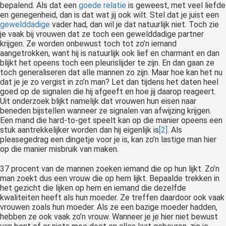
bepalend. Als dat een
goede relatie
is geweest, met veel liefde
en genegenheid, dan is dat wat jij ook wilt. Stel dat je juist een
gewelddadige
vader had, dan wil je dat natuurlijk niet. Toch zie
je vaak bij vrouwen dat ze toch een gewelddadige partner
krijgen. Ze worden onbewust toch tot zo’n iemand
aangetrokken, want hij is natuurlijk ook lief en charmant en dan
blijkt het opeens toch een pleurislijder te zijn. En dan gaan ze
toch generaliseren dat alle mannen zo zijn. Maar hoe kan het nu
dat je je zo vergist in zo’n man? Let dan tijdens het daten heel
goed op de signalen die hij afgeeft en hoe jij daarop reageert.
Uit onderzoek blijkt namelijk dat vrouwen hun eisen naar
beneden bijstellen wanneer ze signalen van afwijzing krijgen.
Een mand die hard-to-get speelt kan op die manier opeens een
stuk aantrekkelijker worden dan hij eigenlijk is
[2]
. Als
pleasegedrag een dingetje voor je is, kan zo’n lastige man hier
op die manier misbruik van maken.
37 procent van de mannen zoeken iemand die op hun lijkt. Zo’n
man zoekt dus een vrouw die op hem lijkt. Bepaalde trekken in
het gezicht die lijken op hem en iemand die dezelfde
kwaliteiten heeft als hun moeder. Ze treffen daardoor ook vaak
vrouwen zoals hun moeder. Als ze een bazige moeder hadden,
hebben ze ook vaak zo’n vrouw. Wanneer je je hier niet bewust