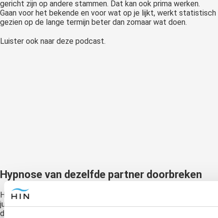
gericht zijn op andere stammen. Dat kan ook prima werken.
Gaan voor het bekende en voor wat op je lijkt, werkt statistisch
gezien op de lange termijn beter dan zomaar wat doen.
Luister ook naar deze podcast.
Hypnose van dezelfde partner doorbreken
Heb je keer op keer het gevoel dat je bij het kiezen van de
juiste partner in een soort valkuil bent gestapt? Ben je het zat
dat je telkens de prins op het witte paard hebt gevonden, die