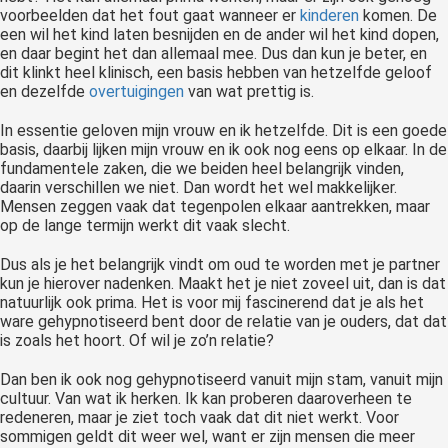
voorbeelden dat het fout gaat wanneer er
kinderen
komen. De
een wil het kind laten besnijden en de ander wil het kind dopen,
en daar begint het dan allemaal mee. Dus dan kun je beter, en
dit klinkt heel klinisch, een basis hebben van hetzelfde geloof
en dezelfde
overtuigingen
van wat prettig is.
In essentie geloven mijn vrouw en ik hetzelfde. Dit is een goede
basis, daarbij lijken mijn vrouw en ik ook nog eens op elkaar. In de
fundamentele zaken, die we beiden heel belangrijk vinden,
daarin verschillen we niet. Dan wordt het wel makkelijker.
Mensen zeggen vaak dat tegenpolen elkaar aantrekken, maar
op de lange termijn werkt dit vaak slecht.
Dus als je het belangrijk vindt om oud te worden met je partner
kun je hierover nadenken. Maakt het je niet zoveel uit, dan is dat
natuurlijk ook prima. Het is voor mij fascinerend dat je als het
ware gehypnotiseerd bent door de relatie van je ouders, dat dat
is zoals het hoort. Of wil je zo’n relatie?
Dan ben ik ook nog gehypnotiseerd vanuit mijn stam, vanuit mijn
cultuur. Van wat ik herken. Ik kan proberen daaroverheen te
redeneren, maar je ziet toch vaak dat dit niet werkt. Voor
sommigen geldt dit weer wel, want er zijn mensen die meer