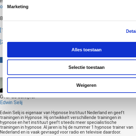
mensen te helpen?
Schrijf je dan in voor een van onze
opleidingen.
Marketing
Bronnen:
[1]
https://www.ceeol.com/search/article-detail?id=714014
Deta
[2]
https://www.sciencedirect.com/science/article/abs/pii/S
Alles toestaan
Selectie toestaan
Weigeren
Over de schrijver
Edwin Selij
Edwin Selij is eigenaar van Hypnose Instituut Nederland en geeft
trainingen in Hypnose. Hij ontwikkelt verschillende trainingen in
hypnose en het instituut geeft steeds meer specialistische
trainingen in hypnose. Al jaren is hij de nummer 1 hypnose trainer van
Nederland en is vaak gevraagd voor radio en televisie daardoor.