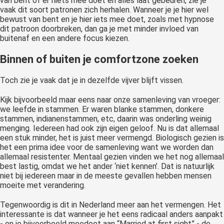
van bent of er niets mee doet en alles laat gebeuren, zie je
vaak dit soort patronen zich herhalen. Wanneer je je hier wel
bewust van bent en je hier iets mee doet, zoals met hypnose
dit patroon doorbreken, dan ga je met minder invloed van
buitenaf en een andere focus kiezen.
Binnen of buiten je comfortzone zoeken
Toch zie je vaak dat je in dezelfde vijver blijft vissen.
Kijk bijvoorbeeld maar eens naar onze samenleving van vroeger:
we leefde in stammen. Er waren blanke stammen, donkere
stammen, indianenstammen, etc, daarin was onderling weinig
menging. Iedereen had ook zijn eigen geloof. Nu is dat allemaal
een stuk minder, het is juist meer vermengd. Biologisch gezien is
het een prima idee voor de samenleving want we worden dan
allemaal resistenter. Mentaal gezien vinden we het nog allemaal
best lastig, omdat we het ander ‘niet kennen’. Dat is natuurlijk
niet bij iedereen maar in de meeste gevallen hebben mensen
moeite met verandering.
Tegenwoordig is dit in Nederland meer aan het vermengen. Het
interessante is dat wanneer je het eens radicaal anders aanpakt
- en je bijvoorbeeld meedoet aan “Married at first sight” - de