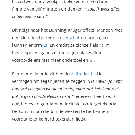
lezen twee onderzoekjes, bekijken een YouTube-
filmpje van vijf minuten en denken:
"Nou, ik weet alles.
Ik ben een expert."
Dit neigt naar het Dunning-Kruger effect. Mensen met
een klein beetje kennis
overschatten
hun eigen
kunnen enorm
[2]
. En omdat ze zichzelf als "slim"
bestempelen, gaan ze hun eigen biases (hun
vooroordelen) niet meer onderzoeken
[3]
.
Echte intelligentie zit hem in
zelfreflectie
. Het
vermogen om tegen jezelf te zeggen:
"Hé Edwin, je hebt
dan wel een goed werkend brein, maar dat betekent niet
dat je geen blinde vlekken hebt."
Iedereen heeft ze. Ik
ook, ladies en gentlemen. Inclusief ondergetekende.
De kunst is om die blinde vlekken te herkennen
voordat je er keihard tegenaan fietst.