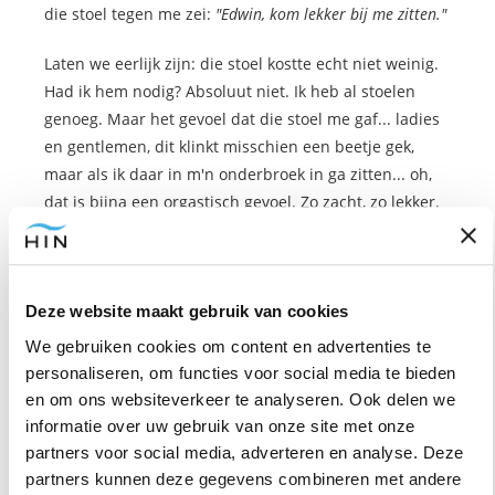
die stoel tegen me zei:
"Edwin, kom lekker bij me zitten."
Laten we eerlijk zijn: die stoel kostte echt niet weinig.
Had ik hem nodig? Absoluut niet. Ik heb al stoelen
genoeg. Maar het gevoel dat die stoel me gaf... ladies
en gentlemen, dit klinkt misschien een beetje gek,
maar als ik daar in m'n onderbroek in ga zitten... oh,
dat is bijna een orgastisch gevoel. Zo zacht, zo lekker.
Nu had ik tegen mijn partner kunnen zeggen:
"Ja,
maar schat, deze stoel is ergonomisch heel verantwoord
voor mijn werkplek en hij past qua esthetiek perfect in het
Deze website maakt gebruik van cookies
lijnenspel van de ruimte."
Dat is wat slimme mensen
We gebruiken cookies om content en advertenties te
doen: ze verzinnen een duur verhaal voor een
personaliseren, om functies voor social media te bieden
emotionele impuls.
en om ons websiteverkeer te analyseren. Ook delen we
informatie over uw gebruik van onze site met onze
Gelukkig ken ik mijn partner al 25 jaar. Zij keek me aan
partners voor social media, adverteren en analyse. Deze
en zei:
"Koop die stoel nou maar, want je wordt er
partners kunnen deze gegevens combineren met andere
gewoon opgewonden van."
En dat is de waarheid! Ik heb