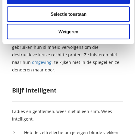
te verstoffen?
Selectie toestaan
Ik kon die stoel betalen. En ja, ik gebruik hem elke dag.
Dus in mijn wereld is het een goede keuze. Maar veel
Weigeren
slimme mensen slaan door. Ze laten zich leiden door
een emotie (angst, bewijsdrang, hebzucht) en
gebruiken hun slimheid vervolgens om die
destructieve keuze recht te praten. Ze luisteren niet
naar hun
omgeving
, ze kijken niet in de spiegel en ze
denderen maar door.
Blijf Intelligent
Ladies en gentlemen, wees niet alleen slim. Wees
intelligent.
Heb de zelfreflectie om je eigen blinde vlekken