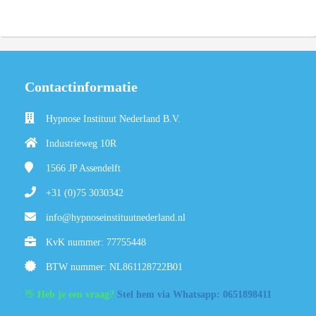
Contactinformatie
Hypnose Instituut Nederland B.V.
Industrieweg 10R
1566 JP
Assendelft
+31 (0)75 3030342
info@hypnoseinstituutnederland.nl
KvK nummer: 77755448
BTW nummer: NL861128722B01
👋
Heb je een vraag?
Stel hem via Whatsapp: 0651898411