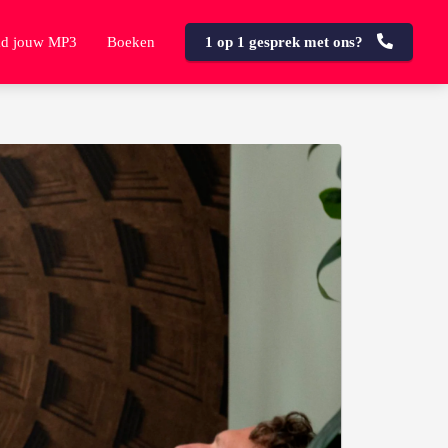
d jouw MP3
Boeken
1 op 1 gesprek met ons?