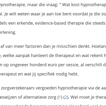
 hypnotherapie, maar die vraag: " Wat kost hypnotherap
. Je wilt weten waar je aan toe bent voordat je die st
dels een erkende, evidence-based therapie die stee
erlening.
af van meer factoren dan je misschien denkt. Hoelan
, welke aanpak hanteert de therapeut en wat rekent hij
n op ongeveer honderd euro per sessie, al verschilt di
herapeut en wat jij specifiek nodig hebt.
 zorgverzekeraars vergoeden hypnotherapie via de aa
swijzen of alternatieve zorg (
1
) (
2
). Wel moet je ther