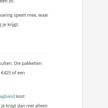
reen zo.
varing speelt mee, waar
je krijgt.
ulten. Die pakketten
r €425 of een
aagband
kost
e krijgt dan niet alleen