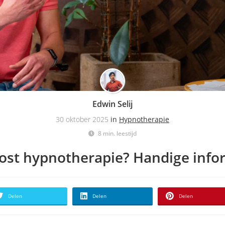
Edwin Selij
30 oktober 2025
in
Hypnotherapie
8 min. leestijd
ost hypnotherapie? Handige info
Delen
Delen
Delen