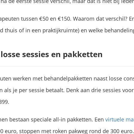
 de eerste sessie verschil, maar dat is niet bij iede
rapeuten tussen €50 en €150. Waarom dat verschil? Er
nd thuis of in een praktijkruimte) en welke behandeling 
 losse sessies en pakketten
euten werken met behandelpakketten naast losse cons
n als je per sessie betaalt. Denk aan drie sessies voo
399.
en bestaan speciale all-in pakketten. Een
virtuele m
0 euro, stoppen met roken pakweg rond de 300 euro. J