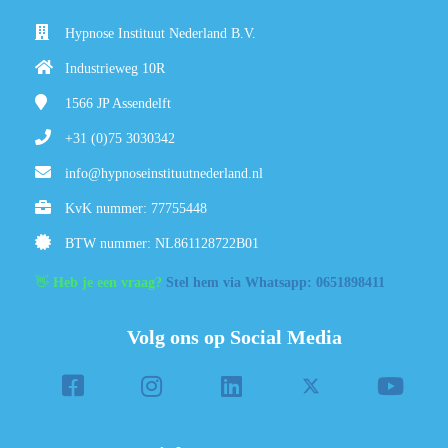
Hypnose Instituut Nederland B.V.
Industrieweg 10R
1566 JP
Assendelft
+31 (0)75 3030342
info@hypnoseinstituutnederland.nl
KvK nummer: 77755448
BTW nummer: NL861128722B01
👋
Heb je een vraag?
Stel hem via Whatsapp: 0651898411
Volg ons op Social Media