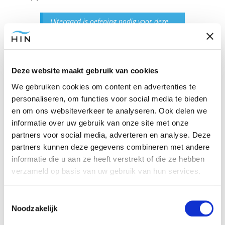
Uiteraard is oefening nodig voor deze
visualisatie en daarom gebeurt dit ook
onder begeleiding van een hypnose-
expert.
Deze website maakt gebruik van cookies
We gebruiken cookies om content en advertenties te
personaliseren, om functies voor social media te bieden
Geleide visualisatie ter ontspanning
en om ons websiteverkeer te analyseren. Ook delen we
informatie over uw gebruik van onze site met onze
partners voor social media, adverteren en analyse. Deze
Ontspanningsoefeningen werken ook erg goed tegen
partners kunnen deze gegevens combineren met andere
blaaspijn. Dit blijkt ook uit het onderzoek
informatie die u aan ze heeft verstrekt of die ze hebben
Complementary therapies for bladder pain syndrome:
verzameld op basis van uw gebruik van hun services.
a systematic review uit 2016. Ontspanning is een
belangrijk onderdeel van hypnose en hypnose helpt je
Toestemmingsselectie
om nog verder te ontspannen met een prettige
Noodzakelijk
geleide visualisatie.