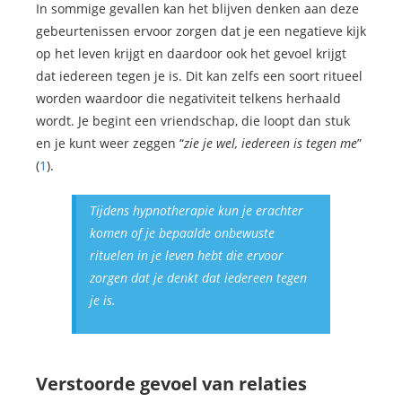
In sommige gevallen kan het blijven denken aan deze
gebeurtenissen ervoor zorgen dat je een negatieve kijk
op het leven krijgt en daardoor ook het gevoel krijgt
dat iedereen tegen je is. Dit kan zelfs een soort ritueel
worden waardoor die negativiteit telkens herhaald
wordt. Je begint een vriendschap, die loopt dan stuk
en je kunt weer zeggen “
zie je wel, iedereen is tegen me
”
(
1
).
Tijdens hypnotherapie kun je erachter
komen of je bepaalde onbewuste
rituelen in je leven hebt die ervoor
zorgen dat je denkt dat iedereen tegen
je is.
Verstoorde gevoel van relaties