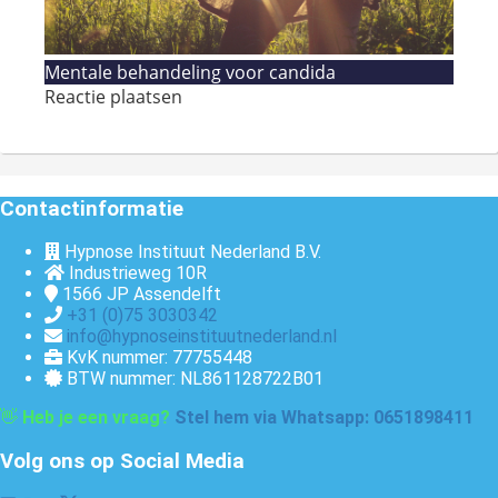
Mentale behandeling voor candida
Reactie plaatsen
Contactinformatie
Hypnose Instituut Nederland B.V.
Industrieweg 10R
1566 JP
Assendelft
+31 (0)75 3030342
info@hypnoseinstituutnederland.nl
KvK nummer: 77755448
BTW nummer: NL861128722B01
👋
Heb je een vraag?
Stel hem via Whatsapp: 0651898411
Volg ons op Social Media