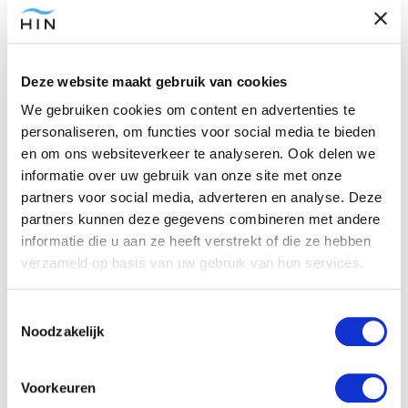
Angst om met vreemden te praten.
Angst om veroordeeld te worden.
Angst dat mensen je onzekerheid kunnen zien,
Deze website maakt gebruik van cookies
zoals blozen.
We gebruiken cookies om content en advertenties te
Mensen vermijden zodat je angst niet zichtbaar
personaliseren, om functies voor social media te bieden
wordt.
en om ons websiteverkeer te analyseren. Ook delen we
Situaties vermijden waarin alle aandacht op jou
informatie over uw gebruik van onze site met onze
is gericht.
partners voor social media, adverteren en analyse. Deze
partners kunnen deze gegevens combineren met andere
Het ergste verwachten als consequentie van een
informatie die u aan ze heeft verstrekt of die ze hebben
negatieve gebeurtenis.
verzameld op basis van uw gebruik van hun services.
Sociale angst kan behandeld worden
Toestemmingsselectie
met cognitieve gedragstherapie en
Noodzakelijk
hypnose.
Voorkeuren