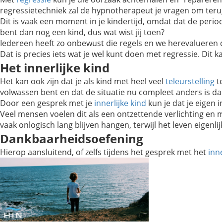
regressietechniek zal de hypnotherapeut je vragen om terug
Dit is vaak een moment in je kindertijd, omdat dat de period
bent dan nog een kind, dus wat wist jij toen?
Iedereen heeft zo onbewust die regels en we herevalueren 
Dat is precies iets wat je wel kunt doen met regressie. Dit
Het innerlijke kind
Het kan ook zijn dat je als kind met heel veel
teleurstelling
t
volwassen bent en dat de situatie nu compleet anders is da
Door een gesprek met je
innerlijke kind
kun je dat je eigen 
Veel mensen voelen dit als een ontzettende verlichting en 
vaak onlogisch lang blijven hangen, terwijl het leven eigenlij
Dankbaarheidsoefening
Hierop aansluitend, of zelfs tijdens het gesprek met het
inne