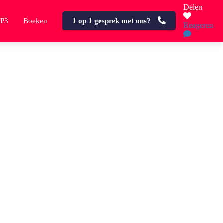
Delen
MP3
Boeken
1 op 1 gesprek met ons?
Reageren