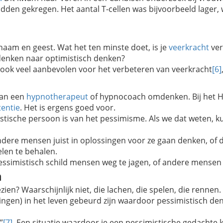
dden gekregen. Het aantal T-cellen was bijvoorbeeld lager
chaam en geest. Wat het ten minste doet, is je
veerkracht
ver
 denken naar optimistisch denken?
ook veel aanbevolen voor het verbeteren van veerkracht
[6]
van een
hypnotherapeut
of hypnocoach omdenken. Bij het Hy
tentie
. Het is ergens goed voor.
stische persoon is van het pessimisme. Als we dat weten, 
dere mensen juist in oplossingen voor ze gaan denken, of d
len te behalen.
essimistisch schild mensen weg te jagen, of andere mensen t
n
zien? Waarschijnlijk niet, die lachen, die spelen, die rennen.
ingen) in het leven gebeurd zijn waardoor pessimistisch den
”
[7]
. Een situatie waardoor je een pessimistische gedachte kr