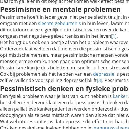
Daarom ga je er in dit blog achter komen welk effect pessi
Pessimisme en mentale problemen
Pessimisme hoeft in ieder geval niet per se slecht te zijn
omgaan met een
slechte gebeurtenis
in hun leven, kwam na
dit ook doordat ze eigenlijk optimistisch waren over de ka
omgaan met negatieve gebeurtenissen in het leven
[1]
.
Het hangt dus ook een beetje af van het probleem waarover 
Onderzoek laat wel zien dat mensen die pessimistisch ingest
optimistische mensen, maar pessimistische mensen vonden b
mensen ermee om kunnen gaan dan optimistische mense
Pessimisme kan je dus beletten om sneller uit een stressvol
Ook bij problemen als het hebben van een
depressie
is pes
zelf-vervullende-voorspelling depressief blijft
[3]
. Pessimisti
Pessimistisch denken en fysieke pro
Een fysiek probleem waar je last van kunt hebben is
kanker
herstellen. Onderzoek laat zien dat pessimistisch denken da
alleen palliatieve kankerpatiënten werden onderzocht - dus
doodgingen als ze pessimistisch waren dan als ze dat niet 
Wat wel interessant is, is dat depressie dit effect niet had
Ook kan pessimisme invloed hebben op je
immuunsysteem