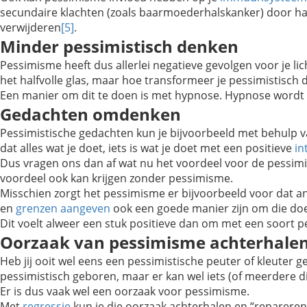
secundaire klachten (zoals baarmoederhalskanker) door ha
verwijderen
[5]
.
Minder pessimistisch denken
Pessimisme heeft dus allerlei negatieve gevolgen voor je li
het halfvolle glas, maar hoe transformeer je pessimistisch
Een manier om dit te doen is met hypnose. Hypnose wordt 
Gedachten omdenken
Pessimistische gedachten kun je bijvoorbeeld met behulp 
dat alles wat je doet, iets is wat je doet met een positieve
in
Dus vragen ons dan af wat nu het voordeel voor de pessimi
voordeel ook kan krijgen zonder pessimisme.
Misschien zorgt het pessimisme er bijvoorbeeld voor dat an
en
grenzen aangeven
ook een goede manier zijn om die doe
Dit voelt alweer een stuk positieve dan om met een soort p
Oorzaak van pessimisme achterhale
Heb jij ooit wel eens een pessimistische peuter of kleuter ge
pessimistisch geboren, maar er kan wel iets (of meerdere d
Er is dus vaak wel een oorzaak voor pessimisme.
Met
regressie
kun je die oorzaak achterhalen en “repareren