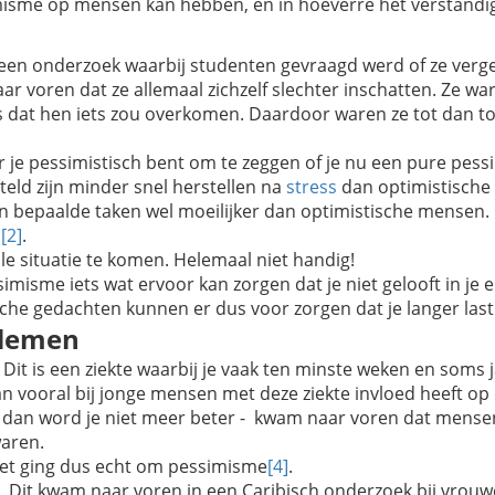
misme op mensen kan hebben, en in hoeverre het verstandig 
. In een onderzoek waarbij studenten gevraagd werd of ze ve
ar voren dat ze allemaal zichzelf slechter inschatten. Ze 
ns dat hen iets zou overkomen. Daardoor waren ze tot dan t
je pessimistisch bent om te zeggen of je nu een pure pessim
eld zijn minder snel herstellen na
stress
dan optimistische 
epaalde taken wel moeilijker dan optimistische mensen. Ho
n
[2]
.
le situatie te komen. Helemaal niet handig!
simisme iets wat ervoor kan zorgen dat je niet gelooft in j
sche gedachten kunnen er dus voor zorgen dat je langer la
blemen
. Dit is een ziekte waarbij je vaak ten minste weken en som
n vooral bij jonge mensen met deze ziekte invloed heeft op 
 dan word je niet meer beter - kwam naar voren dat mensen 
waren.
, het ging dus echt om pessimisme
[4]
.
.
Dit kwam naar voren in een Caribisch onderzoek bij vrou