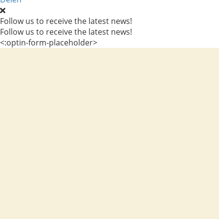
Follow us to receive the latest news!
Follow us to receive the latest news!
<:optin-form-placeholder>