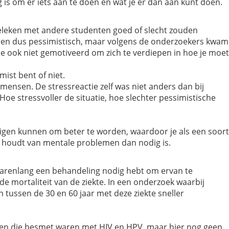
is om er iets aan te doen en wat je er dan aan kunt doen.
rgeleken met andere studenten goed of slecht zouden
waren dus pessimistisch, maar volgens de onderzoekers kwam
oe ook niet gemotiveerd om zich te verdiepen in hoe je moet
ist bent of niet.
mensen. De stressreactie zelf was niet anders dan bij
e stressvoller de situatie, hoe slechter pessimistische
e eigen kunnen om beter te worden, waardoor je als een soort
st houdt van mentale problemen dan nodig is.
s jarenlang een behandeling nodig hebt om ervan te
de mortaliteit van de ziekte. In een onderzoek waarbij
tussen de 30 en 60 jaar met deze ziekte sneller
wen die besmet waren met HIV en HPV, maar hier nog geen