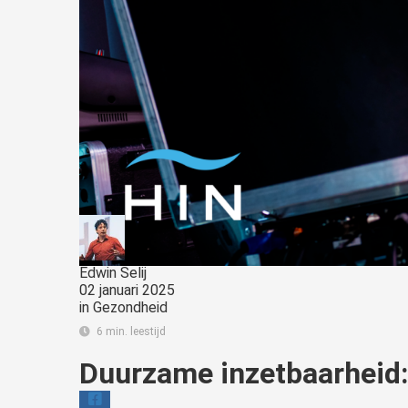
Edwin Selij
02 januari 2025
in
Gezondheid
6 min. leestijd
Duurzame inzetbaarheid: