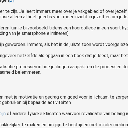
orgen
[2]
.
er te zijn. Je leert immers meer over je vakgebied of over jezelf
ose alleen al heel goed is voor meer inzicht in jezelf en om je l
 leren kun je bijvoorbeeld tijdens een hoorcollege in een soort 
iding van je smartphone elimineren)
ijn geworden. Immers, als het in de juiste toon wordt voorgeleze
ongeveer hetzelfde als opgaan in een boek dat je leest, maar he
tische processen in hoe je dingen aanpakt en die processen d
baarheid belemmeren.
n met je motivatie en gedrag om goed voor je lichaam te zorgen
 gebruiken bij bepaalde activiteiten.
pijn
of andere fysieke klachten waarvoor revalidatie van belang i
akkelijker te maken en om pijn te bestrijden met minder medica