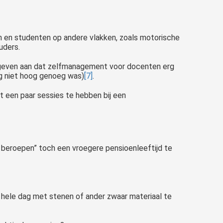
n en studenten op andere vlakken, zoals motorische
uders.
s geven aan dat zelfmanagement voor docenten erg
nog niet hoog genoeg was)
[7]
.
t een paar sessies te hebben bij een
e beroepen” toch een vroegere pensioenleeftijd te
 hele dag met stenen of ander zwaar materiaal te