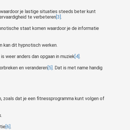
 waardoor je lastige situaties steeds beter kunt
eervaardigheid te verbeteren
[3]
.
hypnotische staat komen waardoor je de informatie
n kan dit hypnotisch werken.
t is weer anders dan opgaan in muziek
[4]
.
oorbreken en veranderen
[5]
. Dat is met name handig
, zoals dat je een fitnessprogramma kunt volgen of
s.
tie
[6]
.