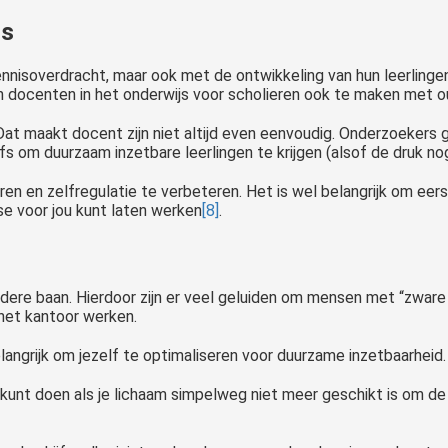
js
nnisoverdracht, maar ook met de ontwikkeling van hun leerlinge
en docenten in het onderwijs voor scholieren ook te maken met o
Dat maakt docent zijn niet altijd even eenvoudig. Onderzoeker
lfs om duurzaam inzetbare leerlingen te krijgen (alsof de druk 
n en zelfregulatie te verbeteren. Het is wel belangrijk om eers
e voor jou kunt laten werken
[8]
.
endere baan. Hierdoor zijn er veel geluiden om mensen met “zwar
het kantoor werken.
elangrijk om jezelf te optimaliseren voor duurzame inzetbaarheid.
kunt doen als je lichaam simpelweg niet meer geschikt is om de