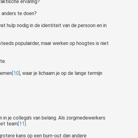
raktische ervaring?
ts anders te doen?
hulp nodig in de identiteit van de persoon en in
teeds populairder, maar werken op hoogtes is niet
te.
 nemen
[10]
, waar je lichaam je op de lange termijn
 in je collega’s van belang. Als zorgmedewerkers
het team
[11]
.
 grotere kans op een burn-out dan andere