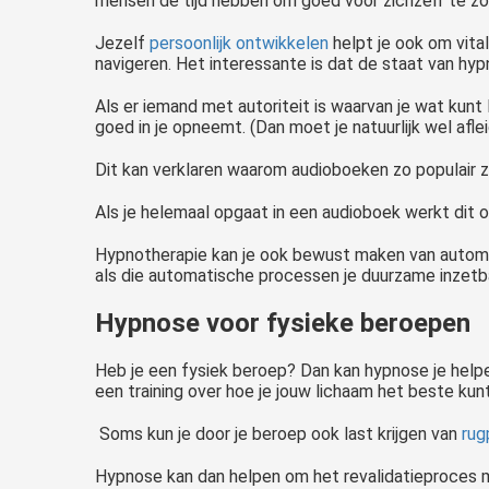
mensen de tijd hebben om goed voor zichzelf te z
Jezelf
persoonlijk ontwikkelen
helpt je ook om vital
navigeren. Het interessante is dat de staat van hypn
Als er iemand met autoriteit is waarvan je wat kunt
goed in je opneemt. (Dan moet je natuurlijk wel afle
Dit kan verklaren waarom audioboeken zo populair z
Als je helemaal opgaat in een audioboek werkt dit 
Hypnotherapie kan je ook bewust maken van automa
als die automatische processen je duurzame inzet
Hypnose voor fysieke beroepen
Heb je een fysiek beroep? Dan kan hypnose je helpe
een training over hoe je jouw lichaam het beste kunt
Soms kun je door je beroep ook last krijgen van
rug
Hypnose kan dan helpen om het revalidatieproces m