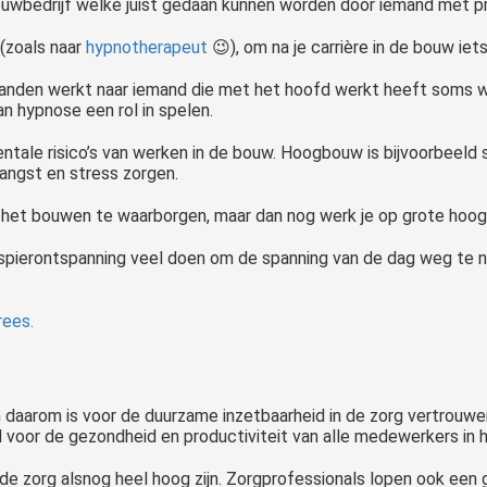
bouwbedrijf welke juist gedaan kunnen worden door iemand met p
 (zoals naar
hypnotherapeut
😉), om na je carrière in de bouw ie
nden werkt naar iemand die met het hoofd werkt heeft soms wat 
an hypnose een rol in spelen.
ale risico’s van werken in de bouw. Hoogbouw is bijvoorbeeld s
angst en stress zorgen.
ens het bouwen te waarborgen, maar dan nog werk je op grote hoog
 spierontspanning veel doen om de spanning van de dag weg te
ees.
 daarom is voor de duurzame inzetbaarheid in de zorg vertrouwen
voor de gezondheid en productiviteit van alle medewerkers in 
 de zorg alsnog heel hoog zijn. Zorgprofessionals lopen ook een