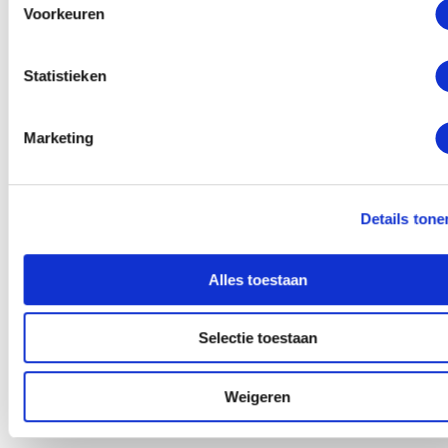
Linguïstisch Programmeren (NLP) is populair en helpt
Voorkeuren
mensen met sociale angsten. In een casestudie is
hypnose met NLP gebruikt om een jongen van 20 te
Statistieken
helpen die ernstig last had van sociale angsten. Door
de therapie kwamen ze erachter dat de oorsprong in
een trauma zat. Het oplossen van het trauma, loste de
Marketing
sociale angst op.
NLP is ook een belangrijk onderdeel van de
Details tone
opleidingen van het Hypnose Instituut Nederland.
Alles toestaan
Hypnose leren
Selectie toestaan
Hypnose kan dus erg veel doen om mensen te helpen
met hun zelfkennis, het bewaken van grenzen en de
Weigeren
bewustwording van de invloed van sociale druk.