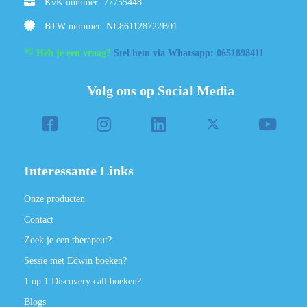
KvK nummer: 77755448
BTW nummer: NL861128722B01
👋
Heb je een vraag?
Stel hem via Whatsapp: 0651898411
Volg ons op Social Media
Interessante Links
Onze producten
Contact
Zoek je een therapeut?
Sessie met Edwin boeken?
1 op 1 Discovery call boeken?
Blogs