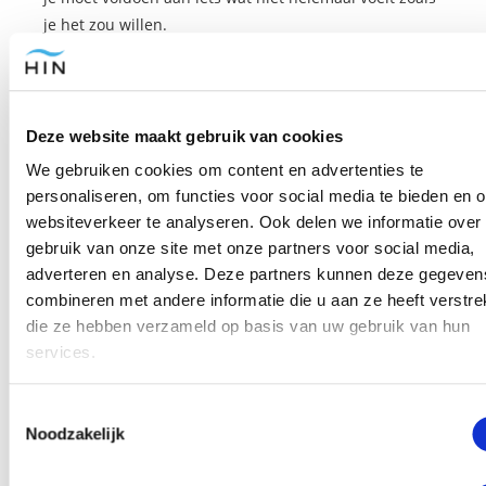
je het zou willen.
Dat geeft spanning en “nee” zeggen of voor jezelf
kiezen kan die spanning verergeren. Je gaat immers
tegen “de groep” in.
Deze website maakt gebruik van cookies
We gebruiken cookies om content en advertenties te
Door te leren hoe je in dit soort situaties je lichaam
personaliseren, om functies voor social media te bieden en 
kunt ontspannen zorg je ervoor dat de spanning van
websiteverkeer te analyseren. Ook delen we informatie over
je lichaam de mentale gevolgen niet versterkt.
gebruik van onze site met onze partners voor social media,
Hierdoor blijft de angst klein - of zelfs helemaal weg -
adverteren en analyse. Deze partners kunnen deze gegeven
en kun je eenvoudiger jezelf zijn.
combineren met andere informatie die u aan ze heeft verstrek
die ze hebben verzameld op basis van uw gebruik van hun
De visualisaties helpen je om te oefenen om jezelf te
services.
kunnen zijn. Zo kun je visualiseren hoe je je voelt en
hoe je doet op bijvoorbeeld een feest of wanneer je
Toestemmingsselectie
een presentatie moet geven.
Noodzakelijk
Ook de combinatie van hypnotherapie met Neuro