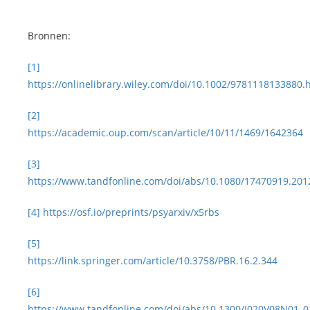
Bronnen:
[1]
https://onlinelibrary.wiley.com/doi/10.1002/9781118133880
[2]
https://academic.oup.com/scan/article/10/11/1469/1642364
[3]
https://www.tandfonline.com/doi/abs/10.1080/17470919.201
[4]
https://osf.io/preprints/psyarxiv/x5rbs
[5]
https://link.springer.com/article/10.3758/PBR.16.2.344
[6]
https://www.tandfonline.com/doi/abs/10.1300/J020V08N01_0