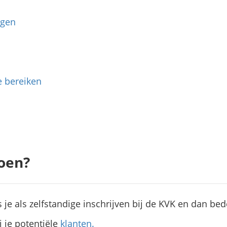
ogen
e bereiken
oen?
 je als zelfstandige inschrijven bij de KVK en dan be
 je potentiële
klanten.