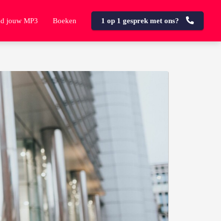
d jouw MP3
Boeken
1 op 1 gesprek met ons?