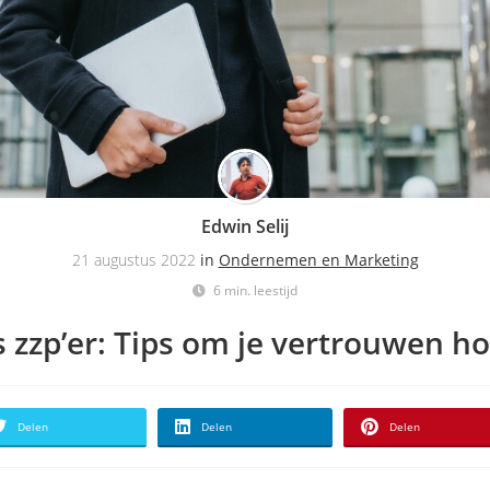
Edwin Selij
21 augustus 2022
in
Ondernemen en Marketing
6 min. leestijd
 zzp’er: Tips om je vertrouwen ho
Delen
Delen
Delen