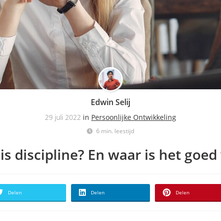
Edwin Selij
29 juli 2022
in
Persoonlijke Ontwikkeling
6 min. leestijd
is discipline? En waar is het goed
Delen
Delen
Delen