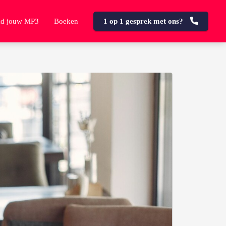
d jouw MP3
Boeken
1 op 1 gesprek met ons?