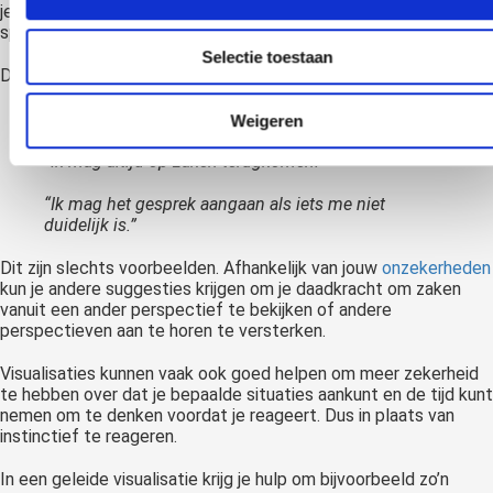
je kijk op mensen dubbel te checken door ze rustig aan te
spreken op hoe jij de situatie ziet en om te zien of dit klopt.
Selectie toestaan
Dit kan bijvoorbeeld door suggesties te herhalen zoals:
“Ik mag van gedachten veranderen.”
Weigeren
“Ik mag altijd op zaken terugkomen.”
“Ik mag het gesprek aangaan als iets me niet
duidelijk is.”
Dit zijn slechts voorbeelden. Afhankelijk van jouw
onzekerheden
kun je andere suggesties krijgen om je daadkracht om zaken
vanuit een ander perspectief te bekijken of andere
perspectieven aan te horen te versterken.
Visualisaties kunnen vaak ook goed helpen om meer zekerheid
te hebben over dat je bepaalde situaties aankunt en de tijd kunt
nemen om te denken voordat je reageert. Dus in plaats van
instinctief te reageren.
In een geleide visualisatie krijg je hulp om bijvoorbeeld zo’n