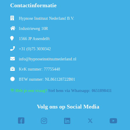
Contactinformatie
Hypnose Instituut Nederland B.V.
Industrieweg 10R
1566 JP
Assendelft
+31 (0)75 3030342
info@hypnoseinstituutnederland.nl
KvK nummer: 77755448
BTW nummer: NL861128722B01
👋
Heb je een vraag?
Stel hem via Whatsapp: 0651898411
Volg ons op Social Media