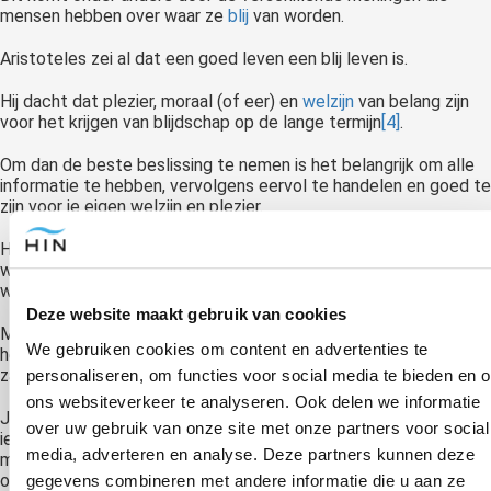
mensen hebben over waar ze
blij
van worden.
Aristoteles zei al dat een goed leven een blij leven is.
Hij dacht dat plezier, moraal (of eer) en
welzijn
van belang zijn
voor het krijgen van blijdschap op de lange termijn
[4]
.
Om dan de beste beslissing te nemen is het belangrijk om alle
informatie te hebben, vervolgens eervol te handelen en goed te
zijn voor je eigen welzijn en plezier.
Het is dan handig om te bepalen wat jouw welzijn bepaalt en
waar jij plezier van krijgt. Ook kun je voor jezelf nagaan naar
welke moraal jij wilt leven.
Deze website maakt gebruik van cookies
Misschien is dit nog heel vaag, maar een hypnotherapeut kan je
We gebruiken cookies om content en advertenties te
helpen te ontdekken wat je diepste
overtuigingen
zijn over
zaken als plezier, welzijn en eer/moraal.
personaliseren, om functies voor social media te bieden en 
ons websiteverkeer te analyseren. Ook delen we informatie
Je kunt ook zeggen dat je bepaalde gevoelens die je jegens
over uw gebruik van onze site met onze partners voor social
iemand hebt het beste dubbel kunt checken, want dat is
media, adverteren en analyse. Deze partners kunnen deze
moreel gezien ook handiger. Dit kan natuurlijk wel lastig zijn,
omdat je hiermee bloot moet geven hoe jij denkt dat iemand
gegevens combineren met andere informatie die u aan ze