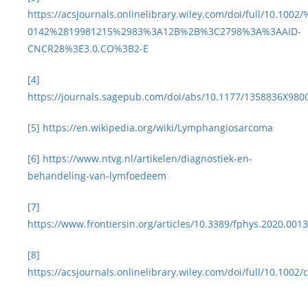
https://acsjournals.onlinelibrary.wiley.com/doi/full/10.100
0142%2819981215%2983%3A12B%2B%3C2798%3A%3AAID-
CNCR28%3E3.0.CO%3B2-E
[4]
https://journals.sagepub.com/doi/abs/10.1177/1358836X980
[5]
https://en.wikipedia.org/wiki/Lymphangiosarcoma
[6]
https://www.ntvg.nl/artikelen/diagnostiek-en-
behandeling-van-lymfoedeem
[7]
https://www.frontiersin.org/articles/10.3389/fphys.2020.0013
[8]
https://acsjournals.onlinelibrary.wiley.com/doi/full/10.1002/