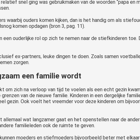
t relatief snel ging was gebruikmaken van de woorden “papa en m
ssen.
rs waarbij ouders komen kijken, dan is het handig om als stiefoud
 alsnog komen opdagen (bron 3, pag. 11).
en ouderlijke rol op zich te nemen naar de stiefkinderen toe. Du
lusief ex-partners, leuke dingen te doen. Zoals samen voetballe
blemen zorgen.
gzaam een familie wordt
kt om zich na verloop van tijd te voelen als een echt gezin kwam 
grenzen van de nieuwe familie. Kinderen in een dergelijke famili
eel gezin. Ook voelt het vreemder voor deze kinderen om bijvoor
 het allemaal wat langzamer gaat en het openstellen naar de and
andere familieleden ook de ruimte te geven.
 kunnen moeders en stiefmoeders bijvoorbeeld beter met elkaar 