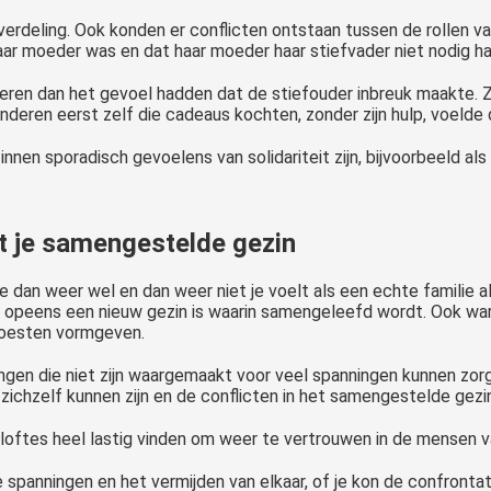
verdeling. Ook konden er conflicten ontstaan tussen de rollen v
aar moeder was en dat haar moeder haar stiefvader niet nodig ha
deren dan het gevoel hadden dat de stiefouder inbreuk maakte. 
eren eerst zelf die cadeaus kochten, zonder zijn hulp, voelde 
nen sporadisch gevoelens van solidariteit zijn, bijvoorbeeld als e
t je samengestelde gezin
 dan weer wel en dan weer niet je voelt als een echte familie a
er opeens een nieuw gezin is waarin samengeleefd wordt. Ook war
 moesten vormgeven.
ngen die niet zijn waargemaakt voor veel spanningen kunnen zorg
ichzelf kunnen zijn en de conflicten in het samengestelde gezin
loftes heel lastig vinden om weer te vertrouwen in de mensen v
e spanningen en het vermijden van elkaar, of je kon de confront