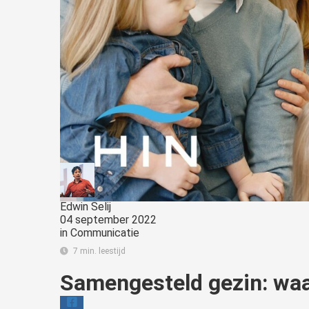
Edwin Selij
04 september 2022
in
Communicatie
7 min. leestijd
Samengesteld gezin: wa