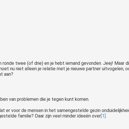
u in ronde twee (of drie) en je hebt iemand gevonden. Jeej! Maar 
 nu niet alleen je relatie met je nieuwe partner uitvogelen, ook
at aan?
bben van problemen die je tegen kunt komen.
at er voor de mensen in het samengestelde gezin onduidelijkhei
estelde familie? Daar zijn veel minder ideeën over
[1]
.