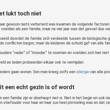
et lukt toch niet
e jaar gewoon niets verbeterd was kwamen de volgende factoren 
voelden als een familie, maar na vier jaar was dat gevoel dus v
eeld doordat de familie zich verdeelde tussen de biologische g
de conflicten begon, maar de kinderen de schuld gaf van alle fa
ders “vader” of “moeder” te noemen en voelden zich hier niet g
veld en leden probeerden elkaar ook te vermijden.
s anders gaan wonen. Een man kreeg zelfs een
allergie
van alle pr
t een echt gezin is of wordt
 een familie zijn er überhaupt niet is. Niet in het begin en ook 
en stiefouder voor haar en haar zus heel plotseling was en dat 