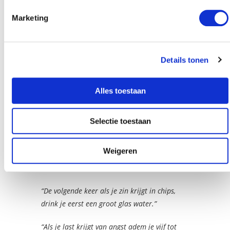
onderzocht of die overtuigingen ergens op slaan, dit
Marketing
kan bijvoorbeeld met een Socratisch Gesprek.
Hypnose
Details tonen
Hypnose versterkt cognitieve gedragstherapie
Alles toestaan
waardoor je nog sneller resultaat bereikt. Daarnaast
zijn er ook typische behandelingen die een
Selectie toestaan
hypnotherapeut wel gebruikt, maar die niet veel
toegepast worden bij cognitieve gedragstherapie. Dit
Weigeren
kan dan bijvoorbeeld gaan om post-
hypnotische suggesties
. Die kunnen als volgt luiden.
“De volgende keer als je zin krijgt in chips,
drink je eerst een groot glas water.”
“Als je last krijgt van angst adem je vijf tot