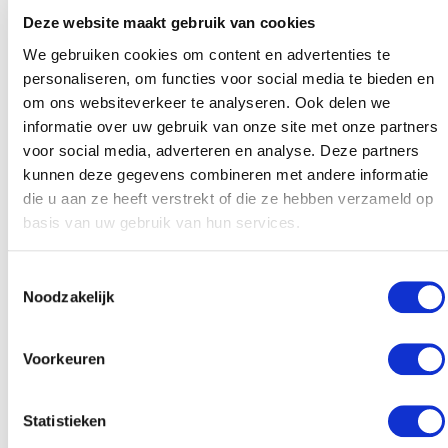
Hierdoor kun je je bewust worden dat chips eten een
Deze website maakt gebruik van cookies
verslaving is die je niet eens lekker vindt. Hierdoor kun
We gebruiken cookies om content en advertenties te
je de chips ook eenvoudiger laten staan.
personaliseren, om functies voor social media te bieden en
om ons websiteverkeer te analyseren. Ook delen we
Cognitieve gedragstherapie
informatie over uw gebruik van onze site met onze partners
voor social media, adverteren en analyse. Deze partners
kunnen deze gegevens combineren met andere informatie
Cognitieve gedragstherapie is een therapievorm die
die u aan ze heeft verstrekt of die ze hebben verzameld op
meestal wordt gebruikt om mensen van verslavingen
basis van uw gebruik van hun services.
af te helpen. Deze therapie wordt ingezet om minder
ernstige verslavingen, zoals een
rookverslaving te
Toestemmingsselectie
stoppen
en het kan zelf helpen om ernstige
Noodzakelijk
verslavingen zoals een verslaving aan
cocaïne
te
stoppen.
Voorkeuren
Tijdens cognitieve gedragstherapie wordt er gekeken
naar de
overtuigingen
die ervoor zorgen dat je
Statistieken
verslaafd bent aan chips. Vervolgens wordt