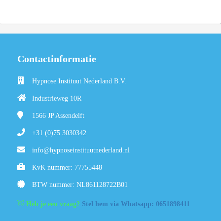
Contactinformatie
Hypnose Instituut Nederland B.V.
Industrieweg 10R
1566 JP
Assendelft
+31 (0)75 3030342
info@hypnoseinstituutnederland.nl
KvK nummer: 77755448
BTW nummer: NL861128722B01
👋
Heb je een vraag?
Stel hem via Whatsapp: 0651898411