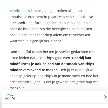
Mindfulness
kun je goed gebruiken als je een
impulsieve eter bent in plaats van een compulsieve
eter. Zodra de “fuck it” gedachte in je opkomt en je
naar de kast loopt om die heerlijke chips te pakken
haal je een paar keer diep adem om te verwerken
waarmee je eigenlijk bezig bent.
Door mindful te zijn herken je sneller gedachten die
ertoe leiden dat je de chips gaat eten.
Daarbij kan
mindfulness je ook helpen om de smaak van chips
minder verslavend te maken.
Heb jij er namelijk wel
eens op gelet op hoe chips in je mond voelt en hoe het
echt smaakt? Eigenlijk eet je gewoon een grote hap vet
met zout.
Mindful eten
helpt je om je bewust te worden van de
smaak en hoe lekker je chips daadwerkelijk vindt.