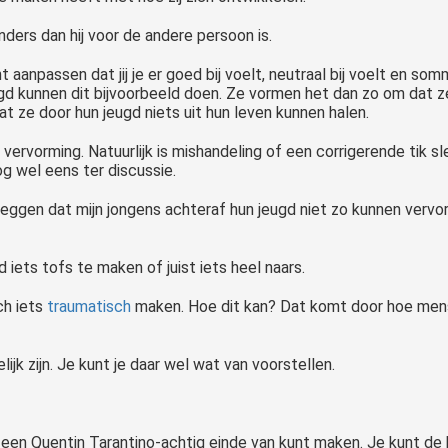
ders dan hij voor de andere persoon is.
unt aanpassen dat jij je er goed bij voelt, neutraal bij voelt en 
 kunnen dit bijvoorbeeld doen. Ze vormen het dan zo om dat ze da
t ze door hun jeugd niets uit hun leven kunnen halen.
vervorming. Natuurlijk is mishandeling of een corrigerende tik s
og wel eens ter discussie.
et zeggen dat mijn jongens achteraf hun jeugd niet zo kunnen verv
d iets tofs te maken of juist iets heel naars.
ch iets
traumatisch
maken. Hoe dit kan? Dat komt door hoe men
elijk zijn. Je kunt je daar wel wat van voorstellen.
 een Quentin Tarantino-achtig einde van kunt maken. Je kunt de kle