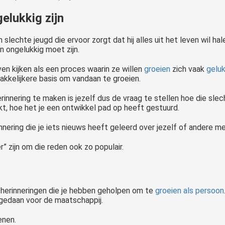
elukkig zijn
lechte jeugd die ervoor zorgt dat hij alles uit het leven wil hale
n ongelukkig moet zijn.
en kijken als een proces waarin ze willen
groeien
zich vaak
geluk
kkelijkere basis om vandaan te groeien.
rinnering te maken is jezelf dus de vraag te stellen hoe die sle
t, hoe het je een ontwikkel pad op heeft gestuurd.
innering die je iets nieuws heeft geleerd over jezelf of andere m
” zijn om die reden ook zo populair.
jn herinneringen die je hebben geholpen om te
groeien als persoon
gedaan voor de maatschappij.
enen.