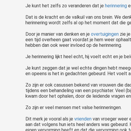
Je kunt het zelfs zo veranderen dat je
herinnering
ee
Dat is de kracht en de valkuil van ons brein. We denk
herinnering wordt zelfs al op het moment dat die 
Door je manier van denken en je
overtuigingen
zie je
een tijd overheen gaat voordat je hem weer ophaalt
hebben dan ook weer invloed op de herinnering.
Je herinnering lijkt heel echt, hij voelt echt en je b
Je kunt zeggen dat je wel echte dingen hebt meegem
en opeens is het in gedachten gebeurd. Het voelt al
Zo zijn er ook casussen bekend van vrouwen die da
tijdens een behandeling van een psychiater. Veel (
kwam door het ophalen, door de leidende vragen en
Zo zijn er veel mensen met valse herinneringen.
Dit merk je vooral als je
vrienden
van vroeger weer e
aan dat volgens hun iets heel anders was gebeurd. 
eigen vervorming heeft en dat die vervorming ook t