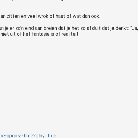
j kan zitten en veel wrok of haat of wat dan ook.
un je er zo’n eind aan breien dat je het zo afsluit dat je denkt: 
iet uit of het fantasie is of realiteit.
e-upon-a-time?play=true