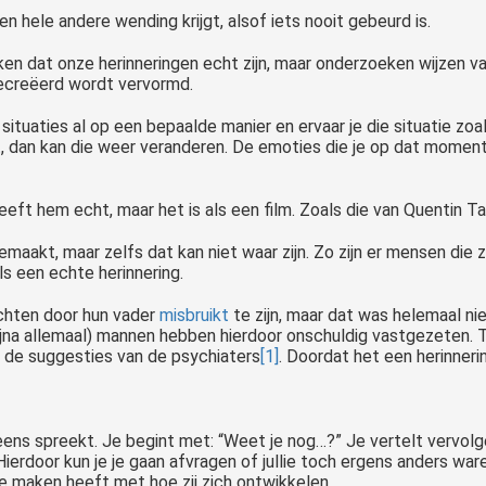
n hele andere wending krijgt, alsof iets nooit gebeurd is.
en dat onze herinneringen echt zijn, maar onderzoeken wijzen vaak 
gecreëerd wordt vervormd.
 situaties al op een bepaalde manier en ervaar je die situatie zo
, dan kan die weer veranderen. De emoties die je op dat moment
eleeft hem echt, maar het is als een film. Zoals die van Quentin Ta
aakt, maar zelfs dat kan niet waar zijn. Zo zijn er mensen die 
s een echte herinnering.
chten door hun vader
misbruikt
te zijn, maar dat was helemaal ni
bijna allemaal) mannen hebben hierdoor onschuldig vastgezeten.
 de suggesties van de psychiaters
[1]
. Doordat het een herinner
ens spreekt. Je begint met: “Weet je nog…?” Je vertelt vervolge
Hierdoor kun je je gaan afvragen of jullie toch ergens anders wa
e maken heeft met hoe zij zich ontwikkelen.