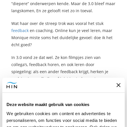
“diepere” onderwerpen kende. Maar de 3.0 bleef maar
langskomen, En ze gelooft niet zo in toeval.
Wat haar over de streep trok was vooral het stuk
feedback
en coaching. Online kun je veel leren, maar
Monique miste soms het duidelijke gevoel: doe ik het
écht goed?
In 3.0 vond ze dat wel. Ze kon filmpjes zien van
collega’s, feedback horen, en ook leren door
spiegeling: als een ander feedback krijgt, herken je
vaak je eigen valkuilen of juist je sterke punten.
Daarnaast ging 3.0 voor haar ook over verdieping:
technieken rondom oorsprong, bevruchting
Deze website maakt gebruik van cookies
(eicel/zaadcel), spiegelbeeld,
vorige levens,
en extra
modules die Edwin online gaf. Vorig jaar haalde ze
We gebruiken cookies om content en advertenties te
haar diploma en dacht ze: nu kan ik het, nu gaat het
personaliseren, om functies voor social media te bieden
vliegen.