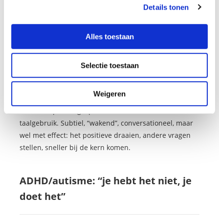
mensen of rituels-mensen?”
Details tonen
Monique voelde meteen: de cliënten die ze via
Alles toestaan
Hypnosezorg kreeg, waren vaak action-mensen, terwijl
zij juist de ouders wil helpen, omdat dat volgens haar
het grootste effect heeft op kinderen.
Selectie toestaan
Tijdelijk werkte ze weer even in de kinderopvang, waar
Weigeren
ze haar technieken kon gebruiken: bij medewerkers
die vastliepen, in gesprekken met ouders, en in haar
taalgebruik. Subtiel, “wakend”, conversationeel, maar
wel met effect: het positieve draaien, andere vragen
stellen, sneller bij de kern komen.
ADHD/autisme: “je hebt het niet, je
doet het”