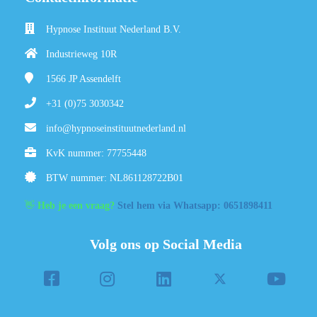
Hypnose Instituut Nederland B.V.
Industrieweg 10R
1566 JP
Assendelft
+31 (0)75 3030342
info@hypnoseinstituutnederland.nl
KvK nummer: 77755448
BTW nummer: NL861128722B01
👋
Heb je een vraag?
Stel hem via Whatsapp: 0651898411
Volg ons op Social Media