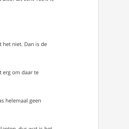
 het niet. Dan is de
et erg om daar te
 was helemaal geen
anten, dus wat is het