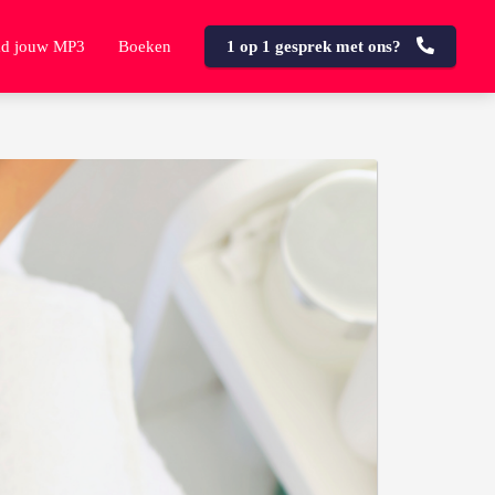
d jouw MP3
Boeken
1 op 1 gesprek met ons?