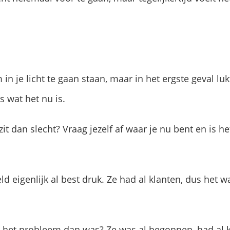
n je licht te gaan staan, maar in het ergste geval lukt
s wat het nu is.
 zit dan slecht? Vraag jezelf af waar je nu bent en is h
ld eigenlijk al best druk. Ze had al klanten, dus het
 het probleem dan was? Ze was al begonnen, had al kl