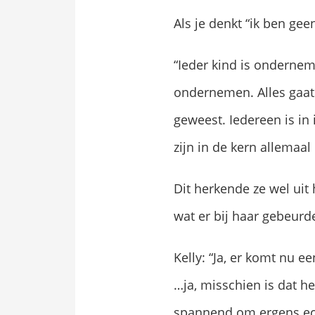
Als je denkt “ik ben ge
“Ieder kind is onderne
ondernemen. Alles gaat 
geweest. Iedereen is i
zijn in de kern allemaa
Dit herkende ze wel uit 
wat er bij haar gebeurd
Kelly: “Ja, er komt nu e
…ja, misschien is dat h
spannend om ergens echt