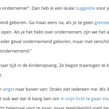
en ondernemer”. Dan heb ik een leuke
suggestie
voor je
mend geboren. Ga maar eens na, als je ze geen
grenze
open. Als je het hebt over ondernemers zijn we het a
n ieder geval ondernemend geboren, maar met verschil
l ondernemend.”
haar tijd in de kinderopvang. Ze begon traanogen te k
e.
en
angst
naar boven van: Straks ziet iedereen me. Als i
et ook wel dat ik bang ben om
in mijn licht te gaan st
 helemaal voor te gaan, maar tegelijkertijd voelt het