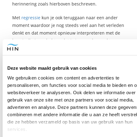
herinnering zoals hierboven beschreven.
Met
regressie
kun je ook teruggaan naar een ander
moment waardoor je nog steeds veel aan het verleden
denkt en dat moment opnieuw interpreteren met de
kennis die je nu hebt, zodat je je meer losmaakt van
het verleden en weer naar de toekomst kunt kijken.
Een andere manier om minder in het verleden te
Deze website maakt gebruik van cookies
leven en minder te denken aan dingen die vroeger
niet leuk waren, of die je zelf hebt gedaan waar je spijt
We gebruiken cookies om content en advertenties te
van hebt, is met zelfacceptatie en
zelfliefde
.
personaliseren, om functies voor social media te bieden en 
websiteverkeer te analyseren. Ook delen we informatie over
Terwijl je in hypnose bent kun je bijvoorbeeld een
gebruik van onze site met onze partners voor social media,
suggestie herhalen, zoals:
adverteren en analyse. Deze partners kunnen deze gegeven
combineren met andere informatie die u aan ze heeft verstrek
“Ook al heb ik last van X, ik accepteer en hou
die ze hebben verzameld op basis van uw gebruik van hun
volledig van mezelf.”
services.