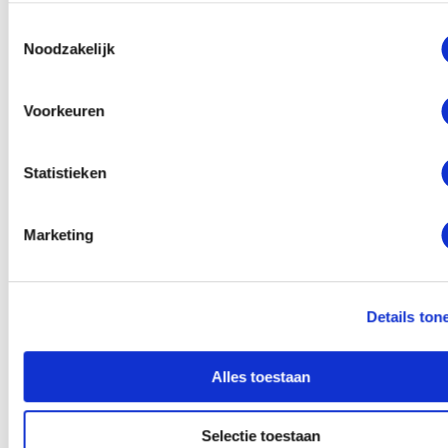
En
Toestemmingsselectie
Noodzakelijk
“Ook al heb ik last van X, ik vergeef mezelf en
anderen die er misschien aan hebben
bijgedragen volledig.”
Voorkeuren
Dit kan er in ieder geval voor een kortere periode
Statistieken
ervoor zorgen dat je minder last hebt van het verleden
en je weer kunt
focussen
op het nu en de toekomst
[4]
.
Marketing
Het
vergeven
van anderen en jezelf is ook een goede
manier om haat en gekwetste gevoelens los te
laten
[5]
. Dit zijn ook gevoelens die ervoor kunnen
Details ton
zorgen dat je maar blijft denken aan die momenten
waar je zo kwaad om bent en zo gekwetst.
Alles toestaan
Hypnose om weer naar de toekomst
Selectie toestaan